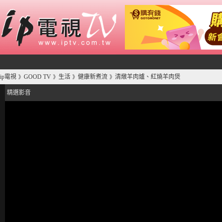
ip電視
GOOD TV
生活
健康新煮流
清燉羊肉爐、紅燒羊肉煲
》
》
》
》
精選影音