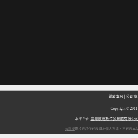
關於本台
│
公司簡
Copyright
©
201
本平台由
臺灣繽紛數位多媒體有限公
ip電視
影片資訊僅代表網友個人資訊，不代表本