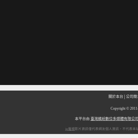
關於本台
│
公司簡
Copyright
©
201
本平台由
臺灣繽紛數位多媒體有限公
ip電視
影片資訊僅代表網友個人資訊，不代表本