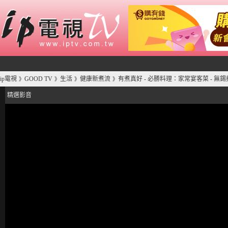
ip電視
GOOD TV
生活
健康新煮流
有煮真好 - 必勝料理：家常宴客菜 - 無
》
》
》
》
精選影音