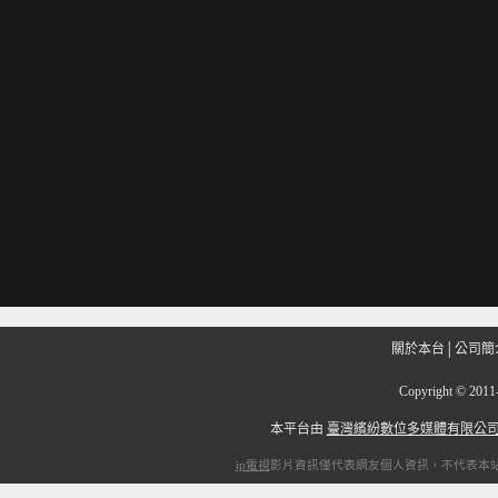
關於本台
│
公司簡
Copyright
©
201
本平台由
臺灣繽紛數位多媒體有限公
ip電視
影片資訊僅代表網友個人資訊，不代表本