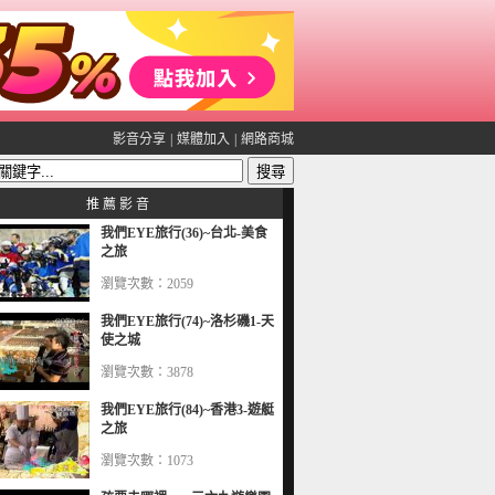
影音分享
|
媒體加入
|
網路商城
推 薦 影 音
我們EYE旅行(36)~台北-美食
之旅
瀏覽次數：2059
我們EYE旅行(74)~洛杉磯1-天
使之城
瀏覽次數：3878
我們EYE旅行(84)~香港3-遊艇
之旅
瀏覽次數：1073