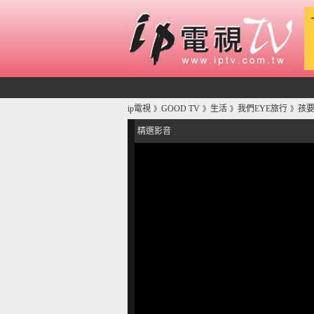
ip電視
GOOD TV
生活
我們EYE旅行
孩要
》
》
》
》
精選影音