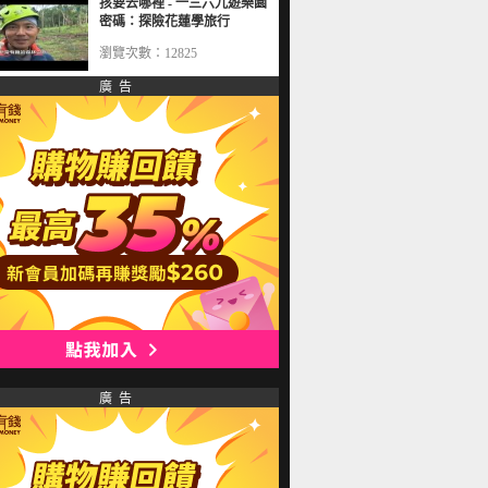
孩要去哪裡 - 一三六九遊樂園
密碼：探險花蓮學旅行
瀏覽次數：12825
廣 告
廣 告