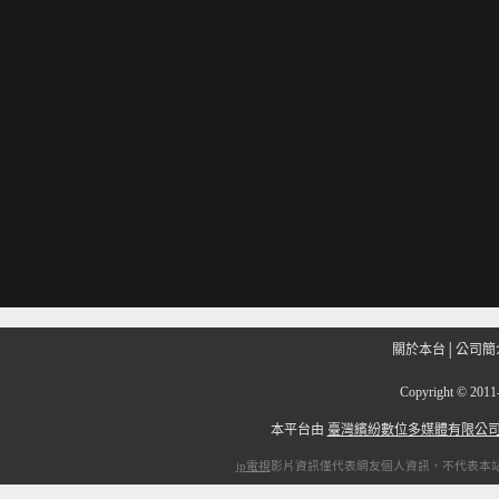
關於本台
│
公司簡
Copyright
©
201
本平台由
臺灣繽紛數位多媒體有限公
ip電視
影片資訊僅代表網友個人資訊，不代表本