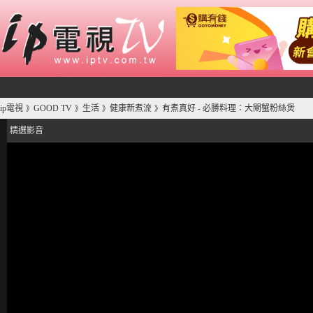
ip電視
GOOD TV
生活
健康新煮流
有煮真好 - 必勝料理：大閘蟹粉絲煲
》
》
》
》
精選影音