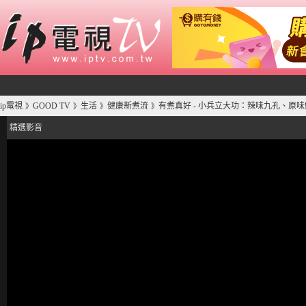
ip電視
GOOD TV
生活
健康新煮流
有煮真好 - 小兵立大功：辣味九孔、原
》
》
》
》
精選影音