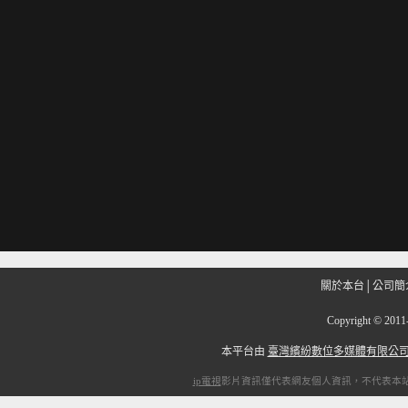
關於本台
│
公司簡
Copyright
©
201
本平台由
臺灣繽紛數位多媒體有限公
ip電視
影片資訊僅代表網友個人資訊，不代表本