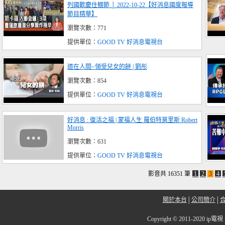
列國歡慶住棚節 │ 2022-10-22【好消息國度報導
節目精華】
瀏覽次數：771
提供單位：
GOOD TV 好消息電視台
道在人間~領受兒女的餅 | 劉彤
瀏覽次數：854
提供單位：
GOOD TV 好消息電視台
好消息 : 復活之福 | 蒙福人生 羅伯特莫里斯 Robert
Morris
瀏覽次數：631
提供單位：
GOOD TV 好消息電視台
影音共 16351 筆
1
2
3
4
關於本台
│
公司簡介
│
Copyright
©
2011-2020 i