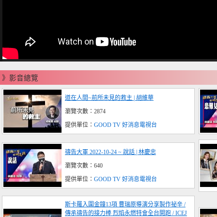
》影音總覽
道在人間~前所未見的救主 | 胡維華
瀏覽次數：2874
提供單位：
GOOD TV 好消息電視台
禱告大軍 2022-10-24 ~ 說話 | 林慶忠
瀏覽次數：640
提供單位：
GOOD TV 好消息電視台
斯卡羅入圍金鐘13項 曹瑞原導演分享製作祕辛 /
傳承禱告的接力棒 烈焰永燃特會全台開跑 / ICEJ