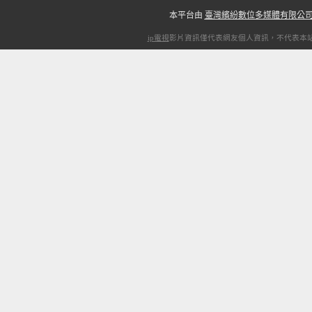
本平台由
臺灣繽紛數位多媒體有限公
ip電視
影片資訊僅代表網友個人資訊，不代表本