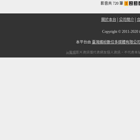
影音共 720 筆
1
2
3
關於本台
│
公司簡介
│
Copyright
©
2011-2
本平台由
臺灣繽紛數位多媒體有限公
ip電視
影片資訊僅代表網友個人資訊，不代表本