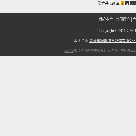
影音共 720 筆
1
2
3
關於本台
│
公司簡介
│
Copyright
©
2011-2
本平台由
臺灣繽紛數位多媒體有限公
ip電視
影片資訊僅代表網友個人資訊，不代表本