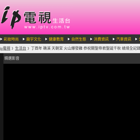
彩妝時尚
廟宇文化
健康教育
自然生態
消費資訊
汽車資訊
ip電視
生活台
丁酉年 礁溪 天朝宮 火山爆發雞 恭祝關聖帝君聖誕千秋 繞境全記錄-20
》
》
精選影音