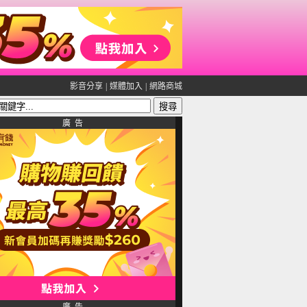
影音分享
|
媒體加入
|
網路商城
廣 告