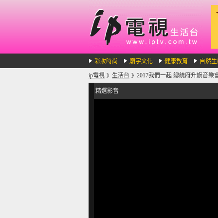
彩妝時尚
廟宇文化
健康教育
自然生
ip電視
生活台
2017我們一起 總統府升旗音樂
》
》
精選影音