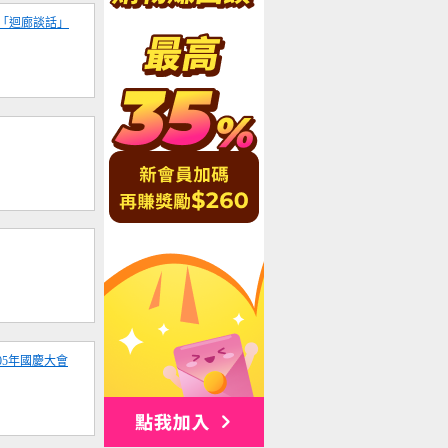
11 日「迴廊談話」
05年國慶大會