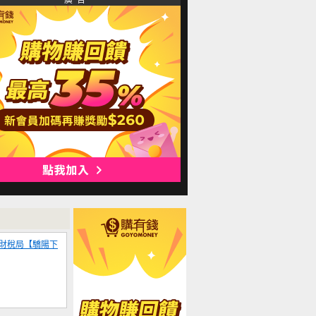
廣 告
府財稅局【驕陽下