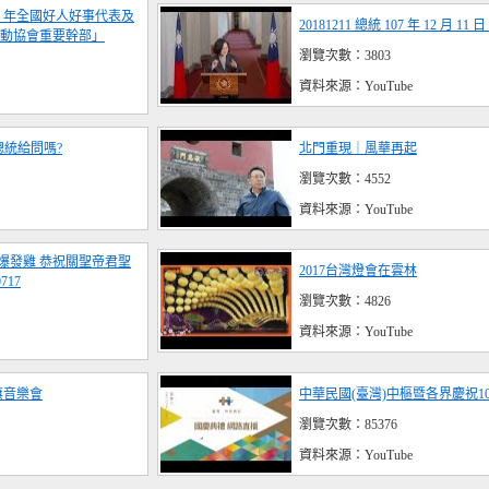
107 年全國好人好事代表及
20181211 總統 107 年 12 月 
動協會重要幹部」
瀏覽次數：3803
資料來源：YouTube
8總統給問嗎?
北門重現｜風華再起
瀏覽次數：4552
資料來源：YouTube
山爆發雞 恭祝關聖帝君聖
2017台灣燈會在雲林
717
瀏覽次數：4826
資料來源：YouTube
旗音樂會
中華民國(臺灣)中樞暨各界慶祝1
瀏覽次數：85376
資料來源：YouTube