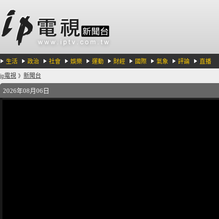
生活
政治
社會
娛樂
運動
財經
國際
氣象
評論
直播
ip電視
新聞台
》
2026年08月06日