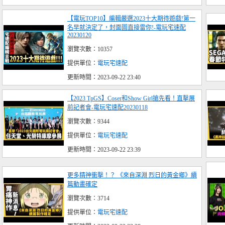
【電玩TOP10】編輯嚴選2023十大期待遊戲!第一
名早就決定了，封面圖直接雷你!-電玩宅速配
20230120
瀏覽次數：10357
提供單位：
電玩宅速配
更新時間：2023-09-22 23:40
【2023 TpGS】Coser和Show Girl搶先看！直擊展
前記者會-電玩宅速配20230118
瀏覽次數：9344
提供單位：
電玩宅速配
更新時間：2023-09-22 23:39
更多精神衝擊！？ 《來自深淵 烈日的黃金鄉》續
篇動畫確定
瀏覽次數：3714
提供單位：
電玩宅速配