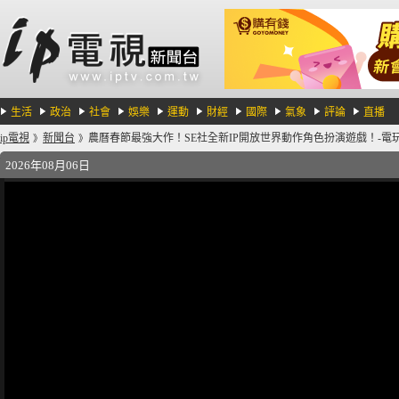
生活
政治
社會
娛樂
運動
財經
國際
氣象
評論
直播
ip電視
新聞台
農曆春節最強大作！SE社全新IP開放世界動作角色扮演遊戲！-電玩宅速
》
》
2026年08月06日