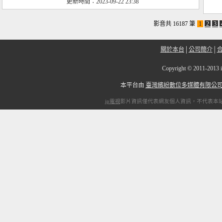
更新時間：2023-09-22 23:38
影音共 16187 筆
1
2
3
關於本台
│
公司簡介
│
Copyright
©
2011-2
本平台由
臺灣繽紛數位多媒體有限公
ip電視
影片資訊僅代表網友個人資訊，不代表本