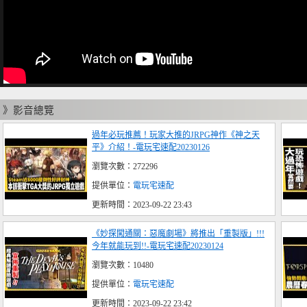
》影音總覽
過年必玩推薦！玩家大推的JRPG神作《神之天
平》介紹！-電玩宅速配20230126
瀏覽次數：272296
提供單位：
電玩宅速配
更新時間：2023-09-22 23:43
《妙探闖通關：惡魔劇場》將推出「重製版」!!!
今年就能玩到!!-電玩宅速配20230124
瀏覽次數：10480
提供單位：
電玩宅速配
更新時間：2023-09-22 23:42