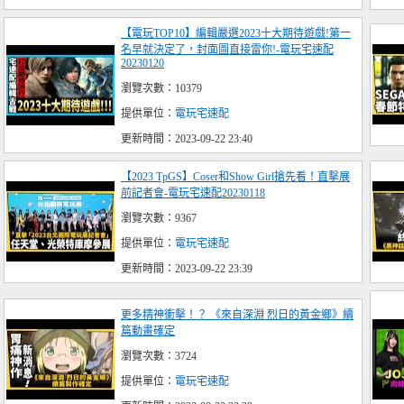
【電玩TOP10】編輯嚴選2023十大期待遊戲!第一
名早就決定了，封面圖直接雷你!-電玩宅速配
20230120
瀏覽次數：10379
提供單位：
電玩宅速配
更新時間：2023-09-22 23:40
【2023 TpGS】Coser和Show Girl搶先看！直擊展
前記者會-電玩宅速配20230118
瀏覽次數：9367
提供單位：
電玩宅速配
更新時間：2023-09-22 23:39
更多精神衝擊！？ 《來自深淵 烈日的黃金鄉》續
篇動畫確定
瀏覽次數：3724
提供單位：
電玩宅速配