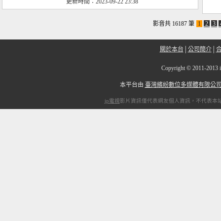
更新時間：2023-09-22 23:38
影音共 16187 筆
1
2
3
關於本台
│
公司簡介
│
Copyright
©
2011-2
本平台由
臺灣繽紛數位多媒體有限公
ip電視
影片資訊僅代表網友個人資訊，不代表本