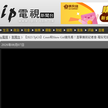
生活
政治
社會
娛樂
運動
財經
國際
氣象
評論
直播
ip電視
新聞台
【2023 TpGS】Coser和Show Girl搶先看！直擊展前記者會-電玩宅速
》
》
2026年08月07日