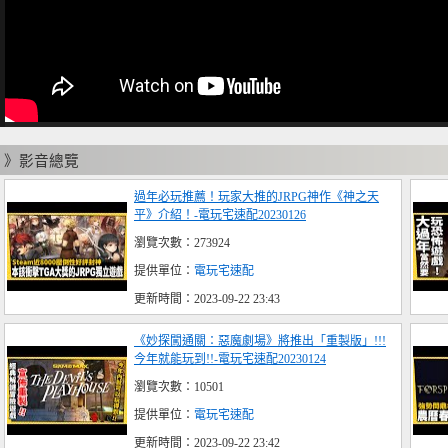
》影音總覽
過年必玩推薦！玩家大推的JRPG神作《神之天
平》介紹！-電玩宅速配20230126
瀏覽次數：273924
提供單位：
電玩宅速配
更新時間：2023-09-22 23:43
《妙探闖通關：惡魔劇場》將推出「重製版」!!!
今年就能玩到!!-電玩宅速配20230124
瀏覽次數：10501
提供單位：
電玩宅速配
更新時間：2023-09-22 23:42