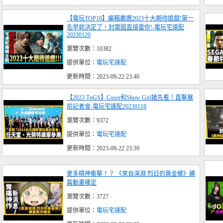
【電玩TOP10】編輯嚴選2023十大期待遊戲!第一
名早就決定了，封面圖直接雷你!-電玩宅速配
20230120
瀏覽次數：10382
提供單位：
電玩宅速配
更新時間：2023-09-22 23:40
【2023 TpGS】Coser和Show Girl搶先看！直擊展
前記者會-電玩宅速配20230118
瀏覽次數：9372
提供單位：
電玩宅速配
更新時間：2023-09-22 23:39
更多精神衝擊！？ 《來自深淵 烈日的黃金鄉》續
篇動畫確定
瀏覽次數：3727
提供單位：
電玩宅速配