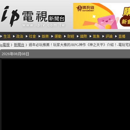
生活
政治
社會
娛樂
運動
財經
國際
氣象
評論
直播
ip電視
新聞台
過年必玩推薦！玩家大推的JRPG神作《神之天平》介紹！-電玩宅速配2
》
》
2026年08月08日