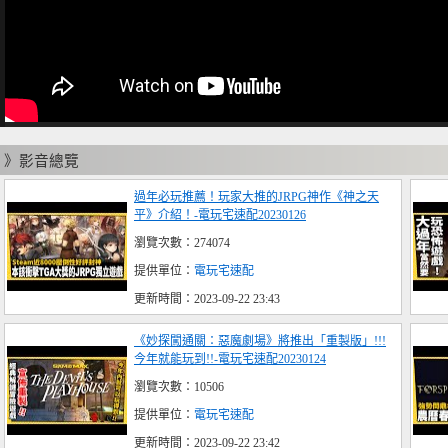
》影音總覽
過年必玩推薦！玩家大推的JRPG神作《神之天
平》介紹！-電玩宅速配20230126
瀏覽次數：274074
提供單位：
電玩宅速配
更新時間：2023-09-22 23:43
《妙探闖通關：惡魔劇場》將推出「重製版」!!!
今年就能玩到!!-電玩宅速配20230124
瀏覽次數：10506
提供單位：
電玩宅速配
更新時間：2023-09-22 23:42