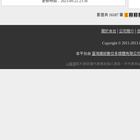
更新時間：2023-09-22 23:38
影音共 16187 筆
1
2
3
關於本台
│
公司簡介
│
Copyright
©
2011-2
本平台由
臺灣繽紛數位多媒體有限公
ip電視
影片資訊僅代表網友個人資訊，不代表本