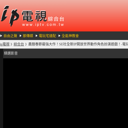
自由之聲
那傳媒
電玩宅速配
全能神教會
ip電視
綜合台
農曆春節最強大作！SE社全新IP開放世界動作角色扮演遊戲！-電玩宅速
》
》
精選影音