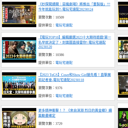
《妙探闖通關：惡魔劇場》將推出「重製版」!!!
今年就能玩到!!-電玩宅速配20230124
瀏覽次數：10509
提供單位：
電玩宅速配
【電玩TOP10】編輯嚴選2023十大期待遊戲!第一
名早就決定了，封面圖直接雷你!-電玩宅速配
20230120
瀏覽次數：10386
提供單位：
電玩宅速配
【2023 TpGS】Coser和Show Girl搶先看！直擊展
前記者會-電玩宅速配20230118
瀏覽次數：9376
提供單位：
電玩宅速配
更多精神衝擊！？ 《來自深淵 烈日的黃金鄉》續
篇動畫確定
瀏覽次數：3729