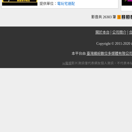
提供單位：
電玩宅速配
影音共 26303 筆
1
2
3
關於本台
│
公司簡介
│
Copyright
©
2011-2
本平台由
臺灣繽紛數位多媒體有限公
ip電視
影片資訊僅代表網友個人資訊，不代表本