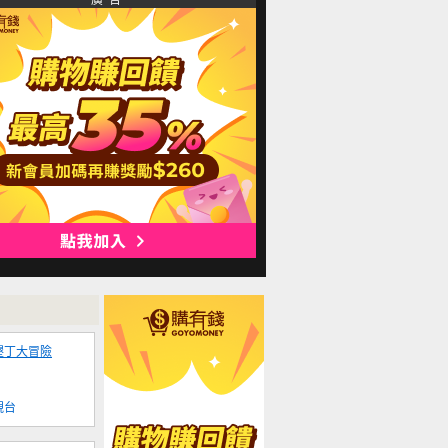
廣 告
墾丁大冒險
視台