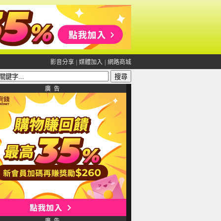
影音分享
|
媒體加入
|
網路商城
廣 告