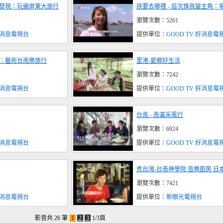
新發現：玩遍屏東大旅行
孩要去哪裡 - 這次換我當主角：
瀏覽次數：5261
 好消息電視台
提供單位：
GOOD TV 好消息電
面：藝術台南樂旅行
里港-愛鄉好生活
瀏覽次數：7242
 好消息電視台
提供單位：
GOOD TV 好消息電
台南 - 南瀛采風行
瀏覽次數：6924
 好消息電視台
提供單位：
GOOD TV 好消息電
秀台灣-台南神學院 音樂廚房 日
瀏覽次數：7421
 好消息電視台
提供單位：
新眼光電視台
影音共 26 筆
1
2
3
1/3頁