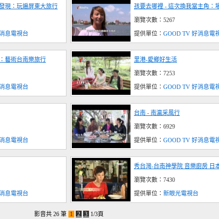
新發現：玩遍屏東大旅行
孩要去哪裡 - 這次換我當主角：
瀏覽次數：5267
 好消息電視台
提供單位：
GOOD TV 好消息電
面：藝術台南樂旅行
里港-愛鄉好生活
瀏覽次數：7253
 好消息電視台
提供單位：
GOOD TV 好消息電
台南 - 南瀛采風行
瀏覽次數：6929
 好消息電視台
提供單位：
GOOD TV 好消息電
秀台灣-台南神學院 音樂廚房 日
瀏覽次數：7430
 好消息電視台
提供單位：
新眼光電視台
影音共 26 筆
1
2
3
1/3頁