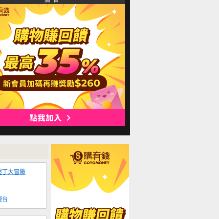
廣 告
墾丁大冒險
視台