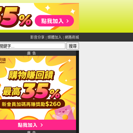
影音分享
|
媒體加入
|
網路商城
廣 告