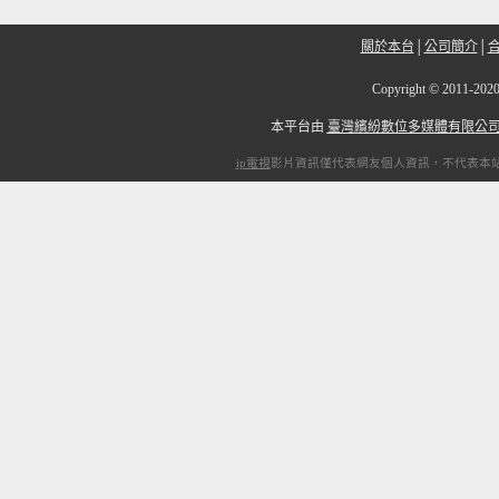
關於本台
│
公司簡介
│
Copyright
©
2011-2
本平台由
臺灣繽紛數位多媒體有限公
ip電視
影片資訊僅代表網友個人資訊，不代表本