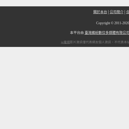
關於本台
│
公司簡介
│
Copyright
©
2011-2
本平台由
臺灣繽紛數位多媒體有限公
ip電視
影片資訊僅代表網友個人資訊，不代表本