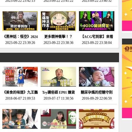
2023-09-22 23:42:15
場》將推出「重製
SE社全新IP開放世界
2023-09-22 23:41:22
選2023十大期待遊戲!
2023-09-22 23:40:52
版」!!!今年就能玩到!!-
動作角色扮演遊戲！-
第一名早就決定了，封
電玩宅速配20230124
電玩宅速配20230123
面圖直接雷你!-電玩宅
速配20230120
《黑神話：悟空》2024
更多精神衝擊！？
【ACG宅到家】來看
年夏季推出！確定不會
2023-09-22 23:39:26
《來自深淵 烈日的黃
2023-09-22 23:38:36
就抽周邊！《JOJO的
2023-09-22 23:38:04
延期齁？-電玩宅速配
金鄉》續篇動畫確定
奇妙冒險》問答大挑戰
20230117
│JOJO的奇妙冒險
《黃金之心》動畫十週
年特展 feat 蕎羽 、櫻
花
《美食的味道》九王鵝
Try講俗語 EP01 嫌貨
糖尿孕媽的控糖守則
2018-06-07 21:09:53
肉
2019-07-17 11:30:56
才是買貨人
2016-09-29 22:06:59