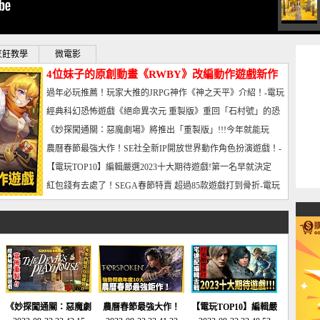
烹飪教學
微電影
4位妹子的原創動畫《RWBY》改編動作遊戲新作
曝光_電玩宅速配20221102
過年必玩推薦！玩家大推的JRPG神作《神之天平》介紹！-電玩
宅速配20230126
經典科幻恐怖遊戲《絕命異次元 重製版》重回「石村號」的恐
懼體驗-電玩宅速配20230125
《妙探闖通關：惡魔劇場》將推出「重製版」!!!今年就能玩
到!!-電玩宅速配20230124
農曆春節最強大作！SE社全新IP開放世界動作角色扮演遊戲！-
電玩宅速配20230123
【電玩TOP10】編輯嚴選2023十大期待遊戲!第一名早就決定
了，封面圖直接雷你!-電玩宅速配20230120
紅包錢有去處了！SEGA春節特賣 超過85款遊戲打到骨折-電玩
宅速配20230119
《妙探闖通關：惡魔劇
農曆春節最強大作！
【電玩TOP10】編輯嚴