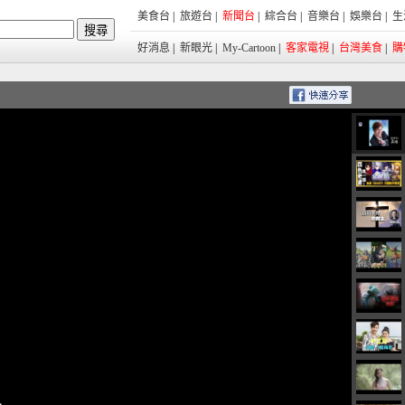
美食台
|
旅遊台
|
新聞台
|
綜合台
|
音樂台
|
娛樂台
|
生
好消息
|
新眼光
|
My-Cartoon
|
客家電視
|
台灣美食
|
購