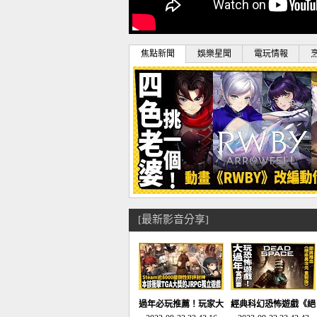
焦點新聞
娛樂星聞
電玩情報
[最新影音分享]
過年必玩推薦！玩家大
經典科幻恐怖遊戲《絕