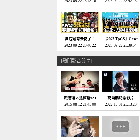
推的JRPG神作《神之
2023-09-22 23:43:16
命異次元 重製版》重
2023-09-22 23:42:43
天平》介紹！-電玩宅
回「石村號」的恐懼體
速配20230126
驗-電玩宅速配
20230125
紅包錢有去處了！
【2023 TpGS】Coser
SEGA春節特賣 超過85
2023-09-22 23:40:22
和Show Girl搶先看！
2023-09-22 23:39:54
款遊戲打到骨折-電玩
直擊展前記者會-電玩
宅速配20230119
宅速配20230118
[熱門影音分享]
跟著達人追夢趣#23
高向鵬紀念影片
promo-我想開間咖啡
2015-08-12 21:45:00
2022-10-31 23:13:23
館(謝佳凌)