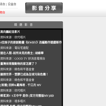
活台
|
公益台
物台
精選影音
高向鵬紀念影片
資料來源：
欣代唱片
4位妹子的原創動畫《RWBY》改編動作遊戲新作
曝光_電玩宅速配20221102
資料來源：
電玩宅速配
道在人間~前所未見的救主 | 胡維華
資料來源：
GOOD TV 好消息電視台
臺灣保育類動物的家怎麼了？
資料來源：
綠色和平基金會
顛倒世界，塑膠已成為全球污染危機！
資料來源：
綠色和平基金會
[首播] 田帥&戴梅君 - 千江月 MV
資料來源：
欣代唱片
蔡茗淇V S王中平 是你 (官方完整版MV)HD
資料來源：
禧多唱片