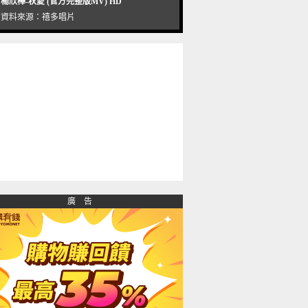
楊欣樺-秋愛 (官方完整版MV) HD
資料來源：
禧多唱片
廣 告