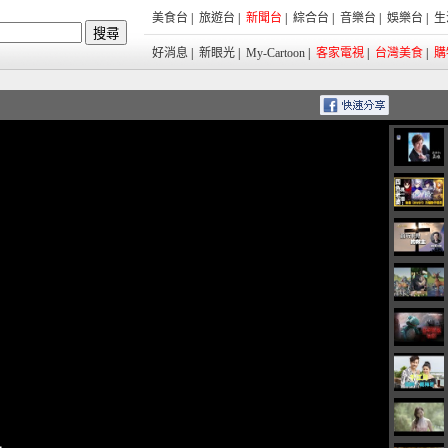
美食台
|
旅遊台
|
新聞台
|
綜合台
|
音樂台
|
娛樂台
|
生
好消息
|
新眼光
|
My-Cartoon
|
客家電視
|
台灣美食
|
購