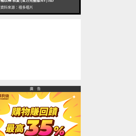
楊欣樺-秋愛 (官方完整版MV) HD
資料來源：
禧多唱片
廣 告