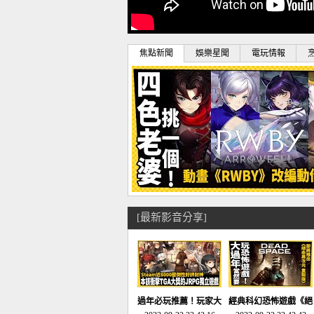
焦點新聞
娛樂星聞
電玩情報
[最新影音分享]
過年必玩推薦！玩家大
經典科幻恐怖遊戲《絕