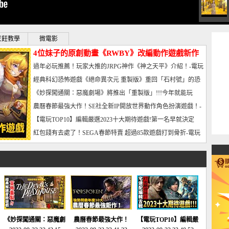
烹飪教學
微電影
4位妹子的原創動畫《RWBY》改編動作遊戲新作
曝光_電玩宅速配20221102
過年必玩推薦！玩家大推的JRPG神作《神之天平》介紹！-電玩
宅速配20230126
經典科幻恐怖遊戲《絕命異次元 重製版》重回「石村號」的恐
懼體驗-電玩宅速配20230125
《妙探闖通關：惡魔劇場》將推出「重製版」!!!今年就能玩
到!!-電玩宅速配20230124
農曆春節最強大作！SE社全新IP開放世界動作角色扮演遊戲！-
電玩宅速配20230123
【電玩TOP10】編輯嚴選2023十大期待遊戲!第一名早就決定
了，封面圖直接雷你!-電玩宅速配20230120
紅包錢有去處了！SEGA春節特賣 超過85款遊戲打到骨折-電玩
宅速配20230119
《妙探闖通關：惡魔劇
農曆春節最強大作！
【電玩TOP10】編輯嚴