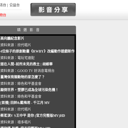
活台
|
公益台
物台
精選影音
高向鵬紀念影片
資料來源：
欣代唱片
4位妹子的原創動畫《RWBY》改編動作遊戲新作
曝光_電玩宅速配20221102
資料來源：
電玩宅速配
道在人間~前所未見的救主 | 胡維華
資料來源：
GOOD TV 好消息電視台
臺灣保育類動物的家怎麼了？
資料來源：
綠色和平基金會
顛倒世界，塑膠已成為全球污染危機！
資料來源：
綠色和平基金會
[首播] 田帥&戴梅君 - 千江月 MV
資料來源：
欣代唱片
蔡茗淇V S王中平 是你 (官方完整版MV)HD
資料來源：
禧多唱片