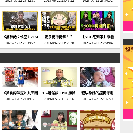
2023-09-22 23:42:15
場》將推出「重製
SE社全新IP開放世界
2023-09-22 23:41:22
選2023十大期待遊戲!
2023-09-22 23:40:52
版」!!!今年就能玩到!!-
動作角色扮演遊戲！-
第一名早就決定了，封
電玩宅速配20230124
電玩宅速配20230123
面圖直接雷你!-電玩宅
速配20230120
《黑神話：悟空》2024
更多精神衝擊！？
【ACG宅到家】來看
年夏季推出！確定不會
2023-09-22 23:39:26
《來自深淵 烈日的黃
2023-09-22 23:38:36
就抽周邊！《JOJO的
2023-09-22 23:38:04
延期齁？-電玩宅速配
金鄉》續篇動畫確定
奇妙冒險》問答大挑戰
20230117
│JOJO的奇妙冒險
《黃金之心》動畫十週
年特展 feat 蕎羽 、櫻
花
《美食的味道》九王鵝
Try講俗語 EP01 嫌貨
糖尿孕媽的控糖守則
2018-06-07 21:09:53
肉
2019-07-17 11:30:56
才是買貨人
2016-09-29 22:06:59