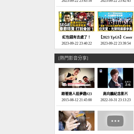
推的JRPG神作《神之
2023-09-22 23:43:16
命異次元 重製版》重
2023-09-22 23:42:43
天平》介紹！-電玩宅
回「石村號」的恐懼體
速配20230126
驗-電玩宅速配
20230125
紅包錢有去處了！
【2023 TpGS】Coser
SEGA春節特賣 超過85
2023-09-22 23:40:22
和Show Girl搶先看！
2023-09-22 23:39:54
款遊戲打到骨折-電玩
直擊展前記者會-電玩
宅速配20230119
宅速配20230118
[熱門影音分享]
跟著達人追夢趣#23
高向鵬紀念影片
promo-我想開間咖啡
2015-08-12 21:45:00
2022-10-31 23:13:23
館(謝佳凌)