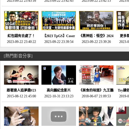
推的JRPG神作《神之
2023-09-22 23:43:16
命異次元 重製版》重
2023-09-22 23:42:43
2023-09-22 23:42:15
場》將推出「重製
SE社
2023-0
天平》介紹！-電玩宅
回「石村號」的恐懼體
版」!!!今年就能玩到!!-
動作角
速配20230126
驗-電玩宅速配
電玩宅速配20230124
電玩宅速
20230125
紅包錢有去處了！
【2023 TpGS】Coser
《黑神話：悟空》2024
更多
SEGA春節特賣 超過85
2023-09-22 23:40:22
和Show Girl搶先看！
2023-09-22 23:39:54
年夏季推出！確定不會
2023-09-22 23:39:26
《來自
2023-0
款遊戲打到骨折-電玩
直擊展前記者會-電玩
延期齁？-電玩宅速配
金鄉》
宅速配20230119
宅速配20230118
20230117
[熱門影音分享]
跟著達人追夢趣#23
高向鵬紀念影片
《美食的味道》九王鵝
Try講
promo-我想開間咖啡
2015-08-12 21:45:00
2022-10-31 23:13:23
2018-06-07 21:09:53
肉
2019-0
才
館(謝佳凌)