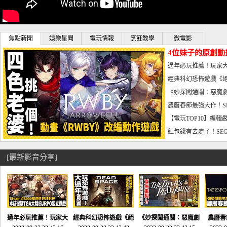
焦點新聞
娛樂星聞
電玩情報
烹飪教學
微電影
4位妹子的原創動
曝光_電玩宅速配20
過年必玩推薦！玩家大
宅速配20230126
經典科幻恐怖遊戲《絕
懼體驗-電玩宅速配2023
《妙探闖通關：惡魔劇
到!!-電玩宅速配202301
農曆春節最強大作！S
電玩宅速配20230123
【電玩TOP10】編輯
了，封面圖直接雷你!-電
紅包錢有去處了！SEG
宅速配20230119
[最新影音分享]
過年必玩推薦！玩家大
經典科幻恐怖遊戲《絕
《妙探闖通關：惡魔劇
農曆春