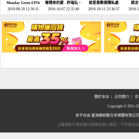
Monday Green EP16
哪裡來的愛 - 許瑞弘、
就是喜歡摸隱私處
語言
超意外~環保原來可以
2019-08-29 12:59:31
2016-10-07 22:32:40
李其芬
2016-10-11 23:30:37
2016-1
邊玩邊做！
關於本台
|
公司簡介
|
合
Copyright © 2
本平台由
臺灣繽紛數位多媒體有限公
ip電視影片資訊僅代表網友個人資訊，不代表本