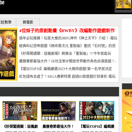
烹飪教學
微電影
4位妹子的原創動畫《RWBY》改編動作遊戲新作
曝光_電玩宅速配20221102
過年必玩推薦！玩家大推的JRPG神作《神之天平》介紹！-電玩
宅速配20230126
經典科幻恐怖遊戲《絕命異次元 重製版》重回「石村號」的恐
懼體驗-電玩宅速配20230125
《妙探闖通關：惡魔劇場》將推出「重製版」!!!今年就能玩
到!!-電玩宅速配20230124
農曆春節最強大作！SE社全新IP開放世界動作角色扮演遊戲！-
電玩宅速配20230123
【電玩TOP10】編輯嚴選2023十大期待遊戲!第一名早就決定
了，封面圖直接雷你!-電玩宅速配20230120
紅包錢有去處了！SEGA春節特賣 超過85款遊戲打到骨折-電玩
宅速配20230119
《妙探闖通關：惡魔劇
農曆春節最強大作！
【電玩TOP10】編輯嚴