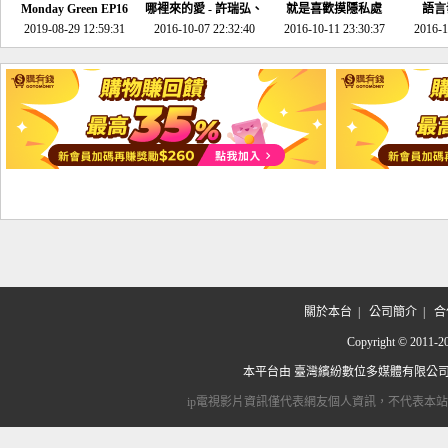
Monday Green EP16
哪裡來的愛 - 許瑞弘、
就是喜歡摸隱私處
語言
超意外~環保原來可以
2019-08-29 12:59:31
2016-10-07 22:32:40
李其芬
2016-10-11 23:30:37
2016-1
邊玩邊做！
關於本台
|
公司簡介
|
合
Copyright © 2
本平台由
臺灣繽紛數位多媒體有限公
ip電視影片資訊僅代表網友個人資訊，不代表本