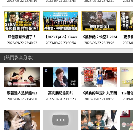
推的JRPG神作《神之
2023-09-22 23:43:16
命異次元 重製版》重
2023-09-22 23:42:43
2023-09-22 23:42:15
場》將推出「重製
SE社
2023-0
天平》介紹！-電玩宅
回「石村號」的恐懼體
版」!!!今年就能玩到!!-
動作角
速配20230126
驗-電玩宅速配
電玩宅速配20230124
電玩宅速
20230125
紅包錢有去處了！
【2023 TpGS】Coser
《黑神話：悟空》2024
更多
SEGA春節特賣 超過85
2023-09-22 23:40:22
和Show Girl搶先看！
2023-09-22 23:39:54
年夏季推出！確定不會
2023-09-22 23:39:26
《來自
2023-0
款遊戲打到骨折-電玩
直擊展前記者會-電玩
延期齁？-電玩宅速配
金鄉》
宅速配20230119
宅速配20230118
20230117
[熱門影音分享]
跟著達人追夢趣#23
高向鵬紀念影片
《美食的味道》九王鵝
Try講
promo-我想開間咖啡
2015-08-12 21:45:00
2022-10-31 23:13:23
2018-06-07 21:09:53
肉
2019-0
才
館(謝佳凌)