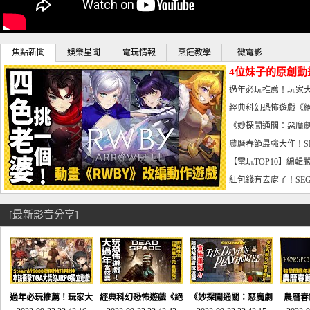
焦點新聞
娛樂星聞
電玩情報
烹飪教學
微電影
4位妹子的原創動
曝光_電玩宅速配20
過年必玩推薦！玩家大
宅速配20230126
經典科幻恐怖遊戲《絕
懼體驗-電玩宅速配2023
《妙探闖通關：惡魔劇
到!!-電玩宅速配202301
農曆春節最強大作！S
電玩宅速配20230123
【電玩TOP10】編輯
了，封面圖直接雷你!-電
紅包錢有去處了！SEG
宅速配20230119
[最新影音分享]
過年必玩推薦！玩家大
經典科幻恐怖遊戲《絕
《妙探闖通關：惡魔劇
農曆春