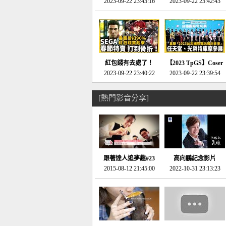
推的JRPG神作《神之
2023-09-22 23:43:16
命異次元 重製版》重
2023-09-22 23:42:43
天平》介紹！-電玩宅
回「石村號」的恐懼體
速配20230126
驗-電玩宅速配
20230125
紅包錢有去處了！
【2023 TpGS】Coser
SEGA春節特賣 超過85
2023-09-22 23:40:22
和Show Girl搶先看！
2023-09-22 23:39:54
款遊戲打到骨折-電玩
直擊展前記者會-電玩
宅速配20230119
宅速配20230118
[熱門影音分享]
跟著達人追夢趣#23
高向鵬紀念影片
promo-我想開間咖啡
2015-08-12 21:45:00
2022-10-31 23:13:23
館(謝佳凌)