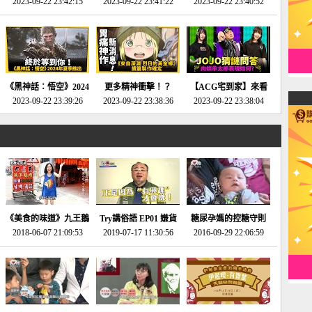
2023-09-22 23:42:15
場》將推出「重製
SE社全新IP開放世界
2023-09-22 23:41:22
選2023十大期待遊戲!
2023-09-22 23:40:52
版」!!!今年就能玩到!!-
動作角色扮演遊戲！-
第一名早就決定了，封
電玩宅速配20230124
電玩宅速配20230123
面圖直接雷你!-電玩宅
速配20230120
《黑神話：悟空》2024
更多精神衝擊！？
【ACG宅到家】來看
年夏季推出！確定不會
2023-09-22 23:39:26
《來自深淵 烈日的黃
2023-09-22 23:38:36
就抽周邊！《JOJO的
2023-09-22 23:38:04
延期齁？-電玩宅速配
金鄉》續篇動畫確定
奇妙冒險》問答大挑戰
20230117
│JOJO的奇妙冒險
《黃金之心》動畫十週
年特展 feat 蕎羽 、櫻
花
《美食的味道》九王鵝
Try講俗語 EP01 嫌貨
糖尿孕媽的控糖守則
2018-06-07 21:09:53
肉
2019-07-17 11:30:56
才是買貨人
2016-09-29 22:06:59