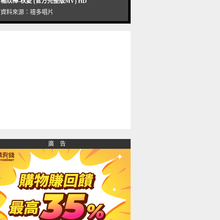
楊欣樺-秋愛 (官方完整版MV) HD
資料來源：
禧多唱片
廣 告