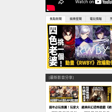
焦點新聞
娛樂星聞
電玩情報
[最新影音分享]
過年必玩推薦！玩家大
經典科幻恐怖遊戲《絕