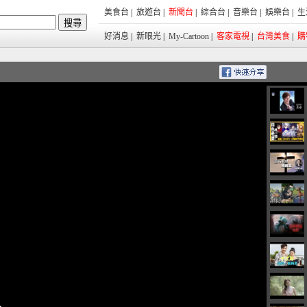
美食台
|
旅遊台
|
新聞台
|
綜合台
|
音樂台
|
娛樂台
|
生
好消息
|
新眼光
|
My-Cartoon
|
客家電視
|
台灣美食
|
購