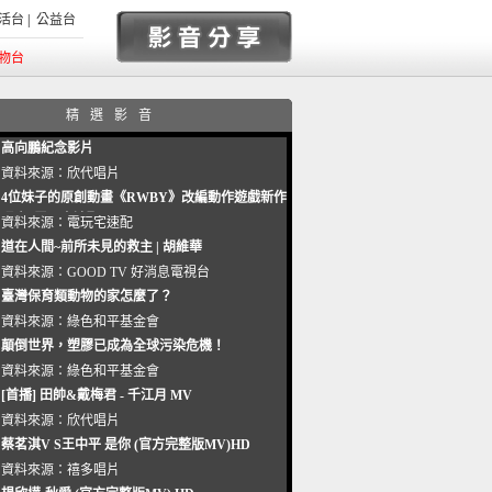
活台
|
公益台
物台
精選影音
高向鵬紀念影片
資料來源：
欣代唱片
4位妹子的原創動畫《RWBY》改編動作遊戲新作
曝光_電玩宅速配20221102
資料來源：
電玩宅速配
道在人間~前所未見的救主 | 胡維華
資料來源：
GOOD TV 好消息電視台
臺灣保育類動物的家怎麼了？
資料來源：
綠色和平基金會
顛倒世界，塑膠已成為全球污染危機！
資料來源：
綠色和平基金會
[首播] 田帥&戴梅君 - 千江月 MV
資料來源：
欣代唱片
蔡茗淇V S王中平 是你 (官方完整版MV)HD
資料來源：
禧多唱片