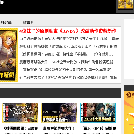
烹飪教學
微電影
4位妹子的原創動畫《RWBY》改編動作遊戲新作
曝光_電玩宅速配20221102
過年必玩推薦！玩家大推的JRPG神作《神之天平》介紹！-電玩
宅速配20230126
經典科幻恐怖遊戲《絕命異次元 重製版》重回「石村號」的恐
懼體驗-電玩宅速配20230125
《妙探闖通關：惡魔劇場》將推出「重製版」!!!今年就能玩
到!!-電玩宅速配20230124
農曆春節最強大作！SE社全新IP開放世界動作角色扮演遊戲！-
電玩宅速配20230123
【電玩TOP10】編輯嚴選2023十大期待遊戲!第一名早就決定
了，封面圖直接雷你!-電玩宅速配20230120
紅包錢有去處了！SEGA春節特賣 超過85款遊戲打到骨折-電玩
宅速配20230119
《妙探闖通關：惡魔劇
農曆春節最強大作！
【電玩TOP10】編輯嚴