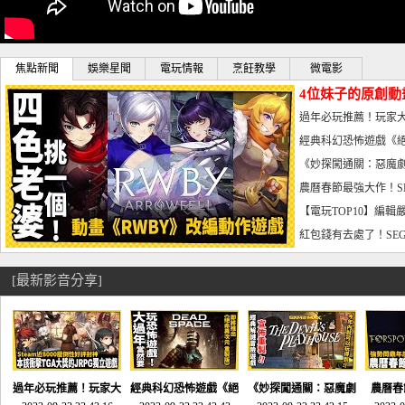
焦點新聞
娛樂星聞
電玩情報
烹飪教學
微電影
4位妹子的原創動
曝光_電玩宅速配20
過年必玩推薦！玩家大
宅速配20230126
經典科幻恐怖遊戲《絕
懼體驗-電玩宅速配2023
《妙探闖通關：惡魔劇
到!!-電玩宅速配202301
農曆春節最強大作！S
電玩宅速配20230123
【電玩TOP10】編輯
了，封面圖直接雷你!-電
紅包錢有去處了！SEG
宅速配20230119
[最新影音分享]
過年必玩推薦！玩家大
經典科幻恐怖遊戲《絕
《妙探闖通關：惡魔劇
農曆春