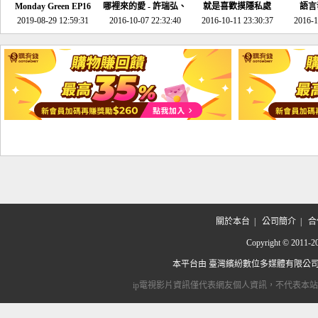
Monday Green EP16
哪裡來的愛 - 許瑞弘、
就是喜歡摸隱私處
語言
超意外~環保原來可以
2019-08-29 12:59:31
2016-10-07 22:32:40
李其芬
2016-10-11 23:30:37
2016-1
邊玩邊做！
關於本台
|
公司簡介
|
合
Copyright © 2
本平台由
臺灣繽紛數位多媒體有限公
ip電視影片資訊僅代表網友個人資訊，不代表本