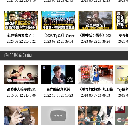
推的JRPG神作《神之
2023-09-22 23:43:16
命異次元 重製版》重
2023-09-22 23:42:43
2023-09-22 23:42:15
場》將推出「重製
SE社
2023-0
天平》介紹！-電玩宅
回「石村號」的恐懼體
版」!!!今年就能玩到!!-
動作角
速配20230126
驗-電玩宅速配
電玩宅速配20230124
電玩宅速
20230125
紅包錢有去處了！
【2023 TpGS】Coser
《黑神話：悟空》2024
更多
SEGA春節特賣 超過85
2023-09-22 23:40:22
和Show Girl搶先看！
2023-09-22 23:39:54
年夏季推出！確定不會
2023-09-22 23:39:26
《來自
2023-0
款遊戲打到骨折-電玩
直擊展前記者會-電玩
延期齁？-電玩宅速配
金鄉》
宅速配20230119
宅速配20230118
20230117
[熱門影音分享]
跟著達人追夢趣#23
高向鵬紀念影片
《美食的味道》九王鵝
Try講
promo-我想開間咖啡
2015-08-12 21:45:00
2022-10-31 23:13:23
2018-06-07 21:09:53
肉
2019-0
才
館(謝佳凌)