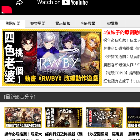
焦點新聞
娛樂星聞
電玩情報
烹飪教學
微電影
4位妹子的原創動
曝光_電玩宅速配20
過年必玩推薦！玩家大
宅速配20230126
經典科幻恐怖遊戲《絕
懼體驗-電玩宅速配2023
《妙探闖通關：惡魔劇
到!!-電玩宅速配202301
農曆春節最強大作！S
電玩宅速配20230123
【電玩TOP10】編輯
了，封面圖直接雷你!-電
紅包錢有去處了！SEG
宅速配20230119
[最新影音分享]
過年必玩推薦！玩家大
經典科幻恐怖遊戲《絕
《妙探闖通關：惡魔劇
農曆春