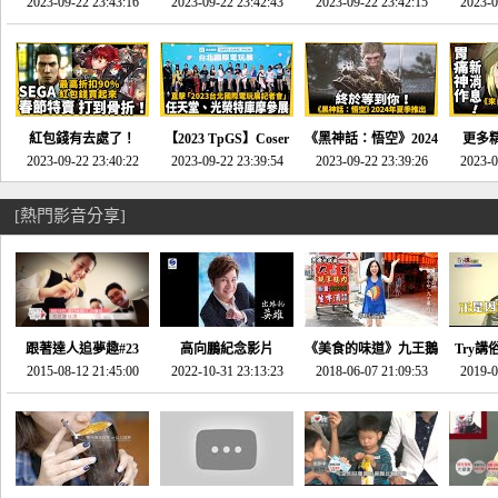
推的JRPG神作《神之
2023-09-22 23:43:16
命異次元 重製版》重
2023-09-22 23:42:43
2023-09-22 23:42:15
場》將推出「重製
SE社
2023-0
天平》介紹！-電玩宅
回「石村號」的恐懼體
版」!!!今年就能玩到!!-
動作角
速配20230126
驗-電玩宅速配
電玩宅速配20230124
電玩宅速
20230125
紅包錢有去處了！
【2023 TpGS】Coser
《黑神話：悟空》2024
更多
SEGA春節特賣 超過85
2023-09-22 23:40:22
和Show Girl搶先看！
2023-09-22 23:39:54
年夏季推出！確定不會
2023-09-22 23:39:26
《來自
2023-0
款遊戲打到骨折-電玩
直擊展前記者會-電玩
延期齁？-電玩宅速配
金鄉》
宅速配20230119
宅速配20230118
20230117
[熱門影音分享]
跟著達人追夢趣#23
高向鵬紀念影片
《美食的味道》九王鵝
Try講
promo-我想開間咖啡
2015-08-12 21:45:00
2022-10-31 23:13:23
2018-06-07 21:09:53
肉
2019-0
才
館(謝佳凌)