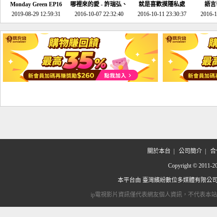
Monday Green EP16
哪裡來的愛 - 許瑞弘、
就是喜歡摸隱私處
語言
超意外~環保原來可以
2019-08-29 12:59:31
2016-10-07 22:32:40
李其芬
2016-10-11 23:30:37
2016-1
邊玩邊做！
關於本台
|
公司簡介
|
合
Copyright © 2
本平台由
臺灣繽紛數位多媒體有限公
ip電視影片資訊僅代表網友個人資訊，不代表本