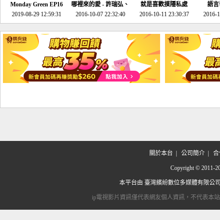
Monday Green EP16
哪裡來的愛 - 許瑞弘、
就是喜歡摸隱私處
語言
超意外~環保原來可以
2019-08-29 12:59:31
2016-10-07 22:32:40
李其芬
2016-10-11 23:30:37
2016-1
邊玩邊做！
關於本台
|
公司簡介
|
合
Copyright © 2
本平台由
臺灣繽紛數位多媒體有限公
ip電視影片資訊僅代表網友個人資訊，不代表本