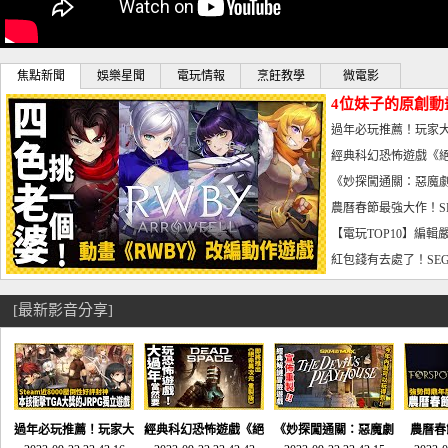
焦點新聞
娛樂星聞
電玩情報
烹飪教學
微電影
4位妹子的原創動
曝光_電玩宅速配20
過年必玩推薦！玩家大
宅速配20230126
經典科幻恐怖遊戲《絕
懼體驗-電玩宅速配2023
《妙探闖通關：惡魔劇
到!!-電玩宅速配202301
農曆春節最強大作！S
電玩宅速配20230123
【電玩TOP10】編輯
了，封面圖直接雷你!-電
紅包錢有去處了！SEG
宅速配20230119
[最新影音分享]
過年必玩推薦！玩家大
經典科幻恐怖遊戲《絕
《妙探闖通關：惡魔劇
農曆春