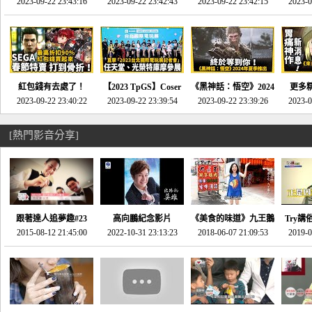
推的JRPG神作《神之
2023-09-22 23:43:16
命異次元 重製版》重
2023-09-22 23:42:43
2023-09-22 23:42:15
場》將推出「重製
SE社
2023-0
天平》介紹！-電玩宅
回「石村號」的恐懼體
版」!!!今年就能玩到!!-
動作角
速配20230126
驗-電玩宅速配
電玩宅速配20230124
電玩宅速
20230125
紅包錢有去處了！
【2023 TpGS】Coser
《黑神話：悟空》2024
更多
SEGA春節特賣 超過85
2023-09-22 23:40:22
和Show Girl搶先看！
2023-09-22 23:39:54
年夏季推出！確定不會
2023-09-22 23:39:26
《來自
2023-0
款遊戲打到骨折-電玩
直擊展前記者會-電玩
延期齁？-電玩宅速配
金鄉》
宅速配20230119
宅速配20230118
20230117
[熱門影音分享]
跟著達人追夢趣#23
高向鵬紀念影片
《美食的味道》九王鵝
Try講
promo-我想開間咖啡
2015-08-12 21:45:00
2022-10-31 23:13:23
2018-06-07 21:09:53
肉
2019-0
才
館(謝佳凌)