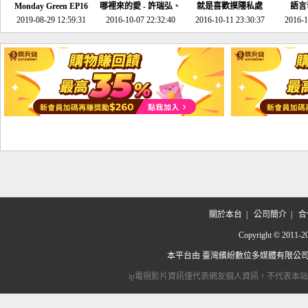
Monday Green EP16
哪裡來的愛 - 許瑞弘、
就是喜歡摸隱私處
語言
超意外~環保原來可以
2019-08-29 12:59:31
2016-10-07 22:32:40
李其芬
2016-10-11 23:30:37
2016-1
邊玩邊做！
關於本台
|
公司簡介
|
合
Copyright © 2
本平台由
臺灣繽紛數位多媒體有限公
ip電視影片資訊僅代表網友個人資訊，不代表本