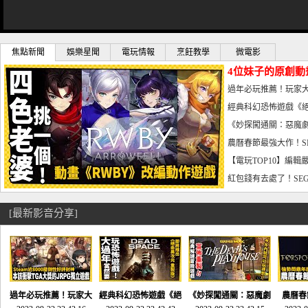
焦點新聞
娛樂星聞
電玩情報
烹飪教學
微電影
4位妹子的原創動
曝光_電玩宅速配20
過年必玩推薦！玩家大
宅速配20230126
經典科幻恐怖遊戲《絕
懼體驗-電玩宅速配2023
《妙探闖通關：惡魔劇
到!!-電玩宅速配202301
農曆春節最強大作！S
電玩宅速配20230123
【電玩TOP10】編輯
了，封面圖直接雷你!-電
紅包錢有去處了！SEG
宅速配20230119
[最新影音分享]
過年必玩推薦！玩家大
經典科幻恐怖遊戲《絕
《妙探闖通關：惡魔劇
農曆春