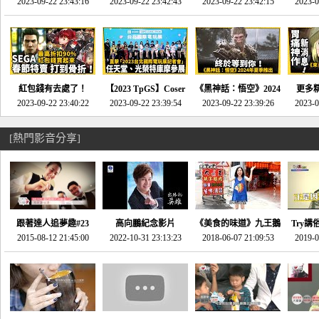
推的JRPG神作《神之
2023-09-22 23:43:16
命異次元 重製版》重
2023-09-22 23:42:43
2023-09-22 23:42:15
場》將推出「重製
SE社
2023-0
天平》介紹！-電玩宅
回「石村號」的恐懼體
版」!!!今年就能玩到!!-
動作角
速配20230126
驗-電玩宅速配
電玩宅速配20230124
電玩宅速
20230125
紅包錢有去處了！
【2023 TpGS】Coser
《黑神話：悟空》2024
更多
SEGA春節特賣 超過85
2023-09-22 23:40:22
和Show Girl搶先看！
2023-09-22 23:39:54
年夏季推出！確定不會
2023-09-22 23:39:26
《來自
2023-0
款遊戲打到骨折-電玩
直擊展前記者會-電玩
延期齁？-電玩宅速配
金鄉》
宅速配20230119
宅速配20230118
20230117
[熱門影音分享]
跟著達人追夢趣#23
高向鵬紀念影片
《美食的味道》九王鵝
Try講
promo-我想開間咖啡
2015-08-12 21:45:00
2022-10-31 23:13:23
2018-06-07 21:09:53
肉
2019-0
才
館(謝佳凌)