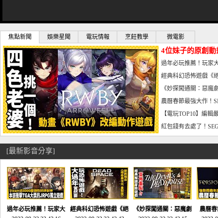
焦點新聞
娛樂星聞
電玩情報
烹飪教學
微電影
4位妹子的原創動
曝光_電玩宅速配20
過年必玩推薦！玩家大
宅速配20230126
經典科幻恐怖遊戲《絕
懼體驗-電玩宅速配2023
《妙探闖通關：惡魔劇
到!!-電玩宅速配202301
農曆春節最強大作！S
電玩宅速配20230123
【電玩TOP10】編輯
了，封面圖直接雷你!-電
紅包錢有去處了！SEG
宅速配20230119
[最新影音分享]
過年必玩推薦！玩家大
經典科幻恐怖遊戲《絕
《妙探闖通關：惡魔劇
農曆春