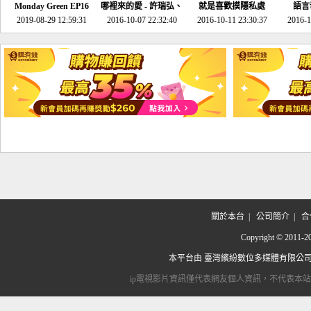
Monday Green EP16
哪裡來的愛 - 許瑞弘、
就是喜歡摸隱私處
語言
超意外~環保原來可以
2019-08-29 12:59:31
2016-10-07 22:32:40
李其芬
2016-10-11 23:30:37
2016-1
邊玩邊做！
關於本台
|
公司簡介
|
合
Copyright © 2
本平台由
臺灣繽紛數位多媒體有限公
ip電視影片資訊僅代表網友個人資訊，不代表本