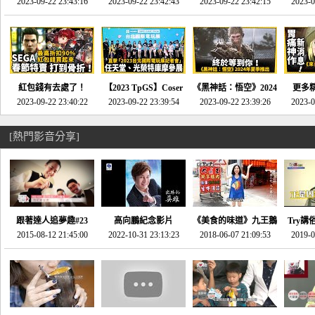
推的JRPG神作《神之
2023-09-22 23:43:16
命異次元 重製版》重
2023-09-22 23:42:43
2023-09-22 23:42:15
場》將推出「重製
SE社
2023-0
天平》介紹！-電玩宅
回「石村號」的恐懼體
版」!!!今年就能玩到!!-
動作角
速配20230126
驗-電玩宅速配
電玩宅速配20230124
電玩宅速
20230125
紅包錢有去處了！
【2023 TpGS】Coser
《黑神話：悟空》2024
更多
SEGA春節特賣 超過85
2023-09-22 23:40:22
和Show Girl搶先看！
2023-09-22 23:39:54
年夏季推出！確定不會
2023-09-22 23:39:26
《來自
2023-0
款遊戲打到骨折-電玩
直擊展前記者會-電玩
延期齁？-電玩宅速配
金鄉》
宅速配20230119
宅速配20230118
20230117
[熱門影音分享]
跟著達人追夢趣#23
高向鵬紀念影片
《美食的味道》九王鵝
Try講
promo-我想開間咖啡
2015-08-12 21:45:00
2022-10-31 23:13:23
2018-06-07 21:09:53
肉
2019-0
才
館(謝佳凌)