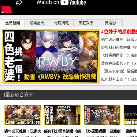
焦點新聞
娛樂星聞
電玩情報
烹飪教學
微電影
4位妹子的原創動
曝光_電玩宅速配20
過年必玩推薦！玩家大
宅速配20230126
經典科幻恐怖遊戲《絕
懼體驗-電玩宅速配2023
《妙探闖通關：惡魔劇
到!!-電玩宅速配202301
農曆春節最強大作！S
電玩宅速配20230123
【電玩TOP10】編輯
了，封面圖直接雷你!-電
紅包錢有去處了！SEG
宅速配20230119
[最新影音分享]
過年必玩推薦！玩家大
經典科幻恐怖遊戲《絕
《妙探闖通關：惡魔劇
農曆春