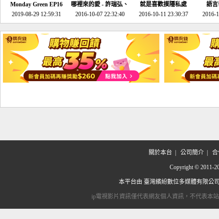
Monday Green EP16
哪裡來的愛 - 許瑞弘、
就是喜歡摸隱私處
語言
超意外~環保原來可以
2019-08-29 12:59:31
2016-10-07 22:32:40
李其芬
2016-10-11 23:30:37
2016-1
邊玩邊做！
關於本台
|
公司簡介
|
合
Copyright © 2
本平台由
臺灣繽紛數位多媒體有限公
ip電視影片資訊僅代表網友個人資訊，不代表本