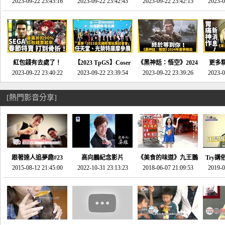
推的JRPG神作《神之
2023-09-22 23:43:16
命異次元 重製版》重
2023-09-22 23:42:43
2023-09-22 23:42:15
場》將推出「重製
SE社
2023-0
天平》介紹！-電玩宅
回「石村號」的恐懼體
版」!!!今年就能玩到!!-
動作角
速配20230126
驗-電玩宅速配
電玩宅速配20230124
電玩宅速
20230125
紅包錢有去處了！
【2023 TpGS】Coser
《黑神話：悟空》2024
更多
SEGA春節特賣 超過85
2023-09-22 23:40:22
和Show Girl搶先看！
2023-09-22 23:39:54
年夏季推出！確定不會
2023-09-22 23:39:26
《來自
2023-0
款遊戲打到骨折-電玩
直擊展前記者會-電玩
延期齁？-電玩宅速配
金鄉》
宅速配20230119
宅速配20230118
20230117
[熱門影音分享]
跟著達人追夢趣#23
高向鵬紀念影片
《美食的味道》九王鵝
Try講
promo-我想開間咖啡
2015-08-12 21:45:00
2022-10-31 23:13:23
2018-06-07 21:09:53
肉
2019-0
才
館(謝佳凌)