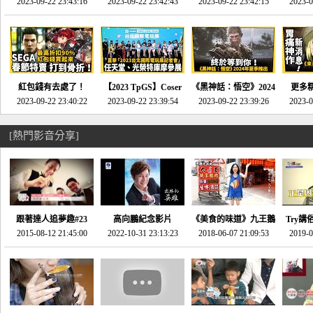
推的JRPG神作《神之
2023-09-22 23:43:16
命異次元 重製版》重
2023-09-22 23:42:43
2023-09-22 23:42:15
場》將推出「重製
SE社
2023-0
天平》介紹！-電玩宅
回「石村號」的恐懼體
版」!!!今年就能玩到!!-
動作角
速配20230126
驗-電玩宅速配
電玩宅速配20230124
電玩宅速
20230125
紅包錢有去處了！
【2023 TpGS】Coser
《黑神話：悟空》2024
更多
SEGA春節特賣 超過85
2023-09-22 23:40:22
和Show Girl搶先看！
2023-09-22 23:39:54
年夏季推出！確定不會
2023-09-22 23:39:26
《來自
2023-0
款遊戲打到骨折-電玩
直擊展前記者會-電玩
延期齁？-電玩宅速配
金鄉》
宅速配20230119
宅速配20230118
20230117
[熱門影音分享]
跟著達人追夢趣#23
高向鵬紀念影片
《美食的味道》九王鵝
Try講
promo-我想開間咖啡
2015-08-12 21:45:00
2022-10-31 23:13:23
2018-06-07 21:09:53
肉
2019-0
才
館(謝佳凌)