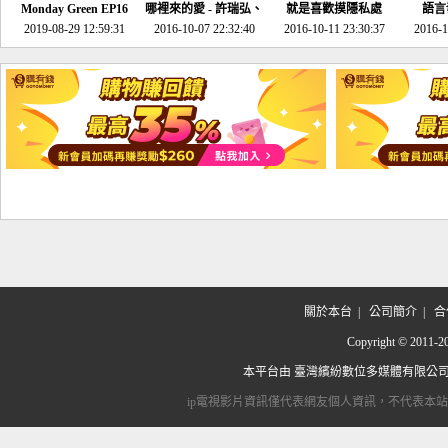
Monday Green EP16
哪裡來的愛 - 許瑞弘、
就是喜歡摸隱私處
語言
超意外~環保原來可以
2019-08-29 12:59:31
2016-10-07 22:32:40
李其芬
2016-10-11 23:30:37
2016-1
邊玩邊做！
關於本台
|
公司簡介
|
合
Copyright © 2
本平台由
臺灣繽紛數位多媒體有限公
ip電視影片資訊僅代表網友個人資訊，不代表本