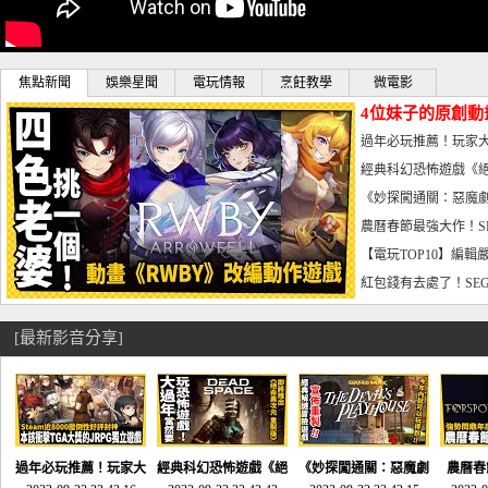
焦點新聞
娛樂星聞
電玩情報
烹飪教學
微電影
4位妹子的原創動
曝光_電玩宅速配20
過年必玩推薦！玩家大
宅速配20230126
經典科幻恐怖遊戲《絕
懼體驗-電玩宅速配2023
《妙探闖通關：惡魔劇
到!!-電玩宅速配202301
農曆春節最強大作！S
電玩宅速配20230123
【電玩TOP10】編輯
了，封面圖直接雷你!-電
紅包錢有去處了！SEG
宅速配20230119
[最新影音分享]
過年必玩推薦！玩家大
經典科幻恐怖遊戲《絕
《妙探闖通關：惡魔劇
農曆春