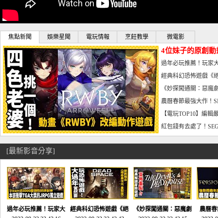
焦點新聞
娛樂星聞
電玩情報
烹飪教學
微電影
4位妹子的原創動
曝光_電玩宅速配20
過年必玩推薦！玩家大
宅速配20230126
經典科幻恐怖遊戲《絕
懼體驗-電玩宅速配2023
《妙探闖通關：惡魔劇
到!!-電玩宅速配202301
農曆春節最強大作！S
電玩宅速配20230123
【電玩TOP10】編輯
了，封面圖直接雷你!-電
紅包錢有去處了！SEG
宅速配20230119
[最新影音分享]
過年必玩推薦！玩家大
經典科幻恐怖遊戲《絕
《妙探闖通關：惡魔劇
農曆春