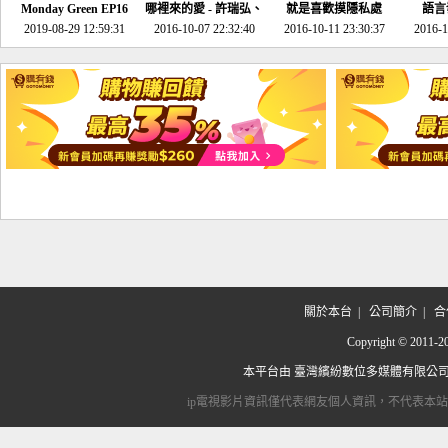
Monday Green EP16
哪裡來的愛 - 許瑞弘、
就是喜歡摸隱私處
語言
超意外~環保原來可以
2019-08-29 12:59:31
2016-10-07 22:32:40
李其芬
2016-10-11 23:30:37
2016-1
邊玩邊做！
關於本台
|
公司簡介
|
合
Copyright © 2
本平台由
臺灣繽紛數位多媒體有限公
ip電視影片資訊僅代表網友個人資訊，不代表本