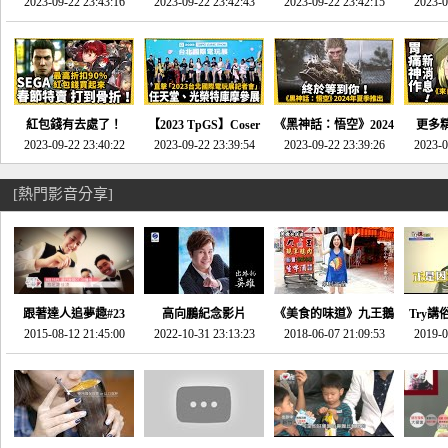
推的JRPG神作《神之
2023-09-22 23:43:16
命異次元 重製版》重
2023-09-22 23:42:43
2023-09-22 23:42:15
場》將推出「重製
SE社
2023-0
天平》介紹！-電玩宅
回「石村號」的恐懼體
版」!!!今年就能玩到!!-
動作角
速配20230126
驗-電玩宅速配
電玩宅速配20230124
電玩宅速
20230125
紅包錢有去處了！
【2023 TpGS】Coser
《黑神話：悟空》2024
更多
SEGA春節特賣 超過85
2023-09-22 23:40:22
和Show Girl搶先看！
2023-09-22 23:39:54
年夏季推出！確定不會
2023-09-22 23:39:26
《來自
2023-0
款遊戲打到骨折-電玩
直擊展前記者會-電玩
延期齁？-電玩宅速配
金鄉》
宅速配20230119
宅速配20230118
20230117
[熱門影音分享]
跟著達人追夢趣#23
高向鵬紀念影片
《美食的味道》九王鵝
Try講
promo-我想開間咖啡
2015-08-12 21:45:00
2022-10-31 23:13:23
2018-06-07 21:09:53
肉
2019-0
才
館(謝佳凌)