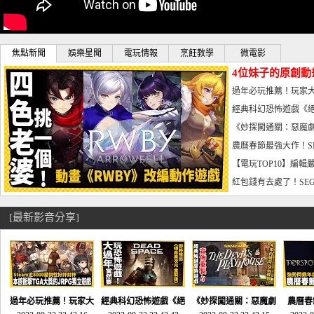
焦點新聞
娛樂星聞
電玩情報
烹飪教學
微電影
4位妹子的原創動
曝光_電玩宅速配20
過年必玩推薦！玩家大
宅速配20230126
經典科幻恐怖遊戲《絕
懼體驗-電玩宅速配2023
《妙探闖通關：惡魔劇
到!!-電玩宅速配202301
農曆春節最強大作！S
電玩宅速配20230123
【電玩TOP10】編輯
了，封面圖直接雷你!-電
紅包錢有去處了！SEG
宅速配20230119
[最新影音分享]
過年必玩推薦！玩家大
經典科幻恐怖遊戲《絕
《妙探闖通關：惡魔劇
農曆春