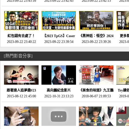
推的JRPG神作《神之
2023-09-22 23:43:16
命異次元 重製版》重
2023-09-22 23:42:43
2023-09-22 23:42:15
場》將推出「重製
SE社
2023-0
天平》介紹！-電玩宅
回「石村號」的恐懼體
版」!!!今年就能玩到!!-
動作角
速配20230126
驗-電玩宅速配
電玩宅速配20230124
電玩宅速
20230125
紅包錢有去處了！
【2023 TpGS】Coser
《黑神話：悟空》2024
更多
SEGA春節特賣 超過85
2023-09-22 23:40:22
和Show Girl搶先看！
2023-09-22 23:39:54
年夏季推出！確定不會
2023-09-22 23:39:26
《來自
2023-0
款遊戲打到骨折-電玩
直擊展前記者會-電玩
延期齁？-電玩宅速配
金鄉》
宅速配20230119
宅速配20230118
20230117
[熱門影音分享]
跟著達人追夢趣#23
高向鵬紀念影片
《美食的味道》九王鵝
Try講
promo-我想開間咖啡
2015-08-12 21:45:00
2022-10-31 23:13:23
2018-06-07 21:09:53
肉
2019-0
才
館(謝佳凌)