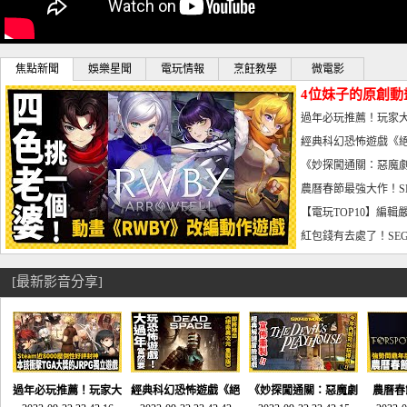
焦點新聞
娛樂星聞
電玩情報
烹飪教學
微電影
4位妹子的原創動
曝光_電玩宅速配20
過年必玩推薦！玩家大
宅速配20230126
經典科幻恐怖遊戲《絕
懼體驗-電玩宅速配2023
《妙探闖通關：惡魔劇
到!!-電玩宅速配202301
農曆春節最強大作！S
電玩宅速配20230123
【電玩TOP10】編輯
了，封面圖直接雷你!-電
紅包錢有去處了！SEG
宅速配20230119
[最新影音分享]
過年必玩推薦！玩家大
經典科幻恐怖遊戲《絕
《妙探闖通關：惡魔劇
農曆春