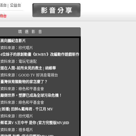
活台
|
公益台
物台
精選影音
高向鵬紀念影片
資料來源：
欣代唱片
4位妹子的原創動畫《RWBY》改編動作遊戲新作
曝光_電玩宅速配20221102
資料來源：
電玩宅速配
道在人間~前所未見的救主 | 胡維華
資料來源：
GOOD TV 好消息電視台
臺灣保育類動物的家怎麼了？
資料來源：
綠色和平基金會
顛倒世界，塑膠已成為全球污染危機！
資料來源：
綠色和平基金會
[首播] 田帥&戴梅君 - 千江月 MV
資料來源：
欣代唱片
蔡茗淇V S王中平 是你 (官方完整版MV)HD
資料來源：
禧多唱片