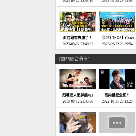
推的JRPG神作《神之
2023-09-22 23:43:16
命異次元 重製版》重
2023-09-22 23:42:43
天平》介紹！-電玩宅
回「石村號」的恐懼體
速配20230126
驗-電玩宅速配
20230125
紅包錢有去處了！
【2023 TpGS】Coser
SEGA春節特賣 超過85
2023-09-22 23:40:22
和Show Girl搶先看！
2023-09-22 23:39:54
款遊戲打到骨折-電玩
直擊展前記者會-電玩
宅速配20230119
宅速配20230118
[熱門影音分享]
跟著達人追夢趣#23
高向鵬紀念影片
promo-我想開間咖啡
2015-08-12 21:45:00
2022-10-31 23:13:23
館(謝佳凌)