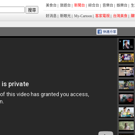
美食台
|
旅遊台
|
新聞台
|
綜合台
|
音樂台
|
娛樂台
|
生
好消息
|
新眼光
|
My-Cartoon
|
客家電視
|
台灣美食
|
購