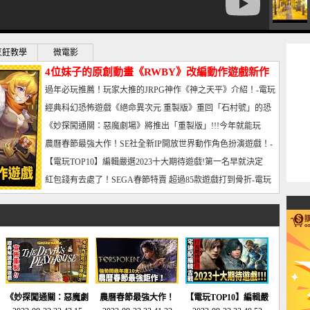
烹飪教學
微電影
4位妹子的原創動畫《RWBY》改編動作遊戲新作
曝光_電玩宅速配20221102
過年必玩推薦！玩家大推的JRPG神作《神之天平》介紹！-電玩
宅速配20230126
經典科幻恐怖遊戲《絕命異次元 重製版》重回「石村號」的恐
懼體驗-電玩宅速配20230125
《妙探闖通關：惡魔劇場》將推出「重製版」!!!今年就能玩
到!!-電玩宅速配20230124
農曆春節最強大作！SE社全新IP開放世界動作角色扮演遊戲！-
電玩宅速配20230123
【電玩TOP10】編輯嚴選2023十大期待遊戲!第一名早就決定
了，封面圖直接雷你!-電玩宅速配20230120
紅包錢有去處了！SEGA春節特賣 超過85款遊戲打到骨折-電玩
宅速配20230119
《妙探闖通關：惡魔劇
農曆春節最強大作！
【電玩TOP10】編輯嚴