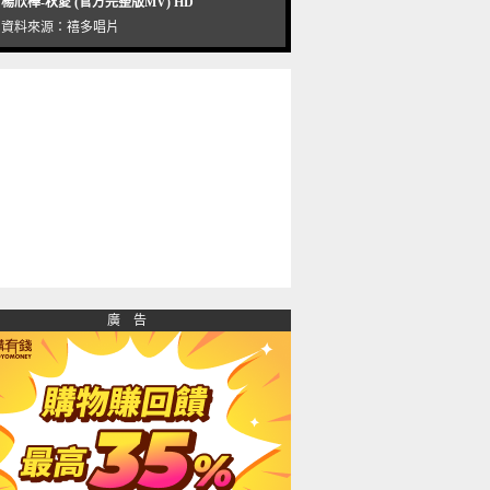
楊欣樺-秋愛 (官方完整版MV) HD
資料來源：
禧多唱片
廣 告