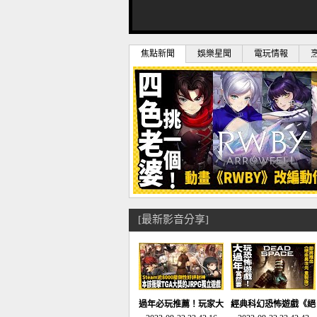
焦點新聞
娛樂星聞
電玩情報
[最新影音分享]
過年必玩推薦！玩家大
經典科幻恐怖遊戲《絕