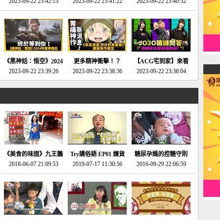
2023-09-22 23:42:15
場》將推出「重製
SE社全新IP開放世界
2023-09-22 23:41:22
選2023十大期待遊戲!
2023-09-22 23:40:52
版」!!!今年就能玩到!!-
動作角色扮演遊戲！-
第一名早就決定了，封
電玩宅速配20230124
電玩宅速配20230123
面圖直接雷你!-電玩宅
速配20230120
《黑神話：悟空》2024
更多精神衝擊！？
【ACG宅到家】來看
年夏季推出！確定不會
2023-09-22 23:39:26
《來自深淵 烈日的黃
2023-09-22 23:38:36
就抽周邊！《JOJO的
2023-09-22 23:38:04
延期齁？-電玩宅速配
金鄉》續篇動畫確定
奇妙冒險》問答大挑戰
20230117
│JOJO的奇妙冒險
《黃金之心》動畫十週
年特展 feat 蕎羽 、櫻
花
《美食的味道》九王鵝
Try講俗語 EP01 嫌貨
糖尿孕媽的控糖守則
2018-06-07 21:09:53
肉
2019-07-17 11:30:56
才是買貨人
2016-09-29 22:06:59