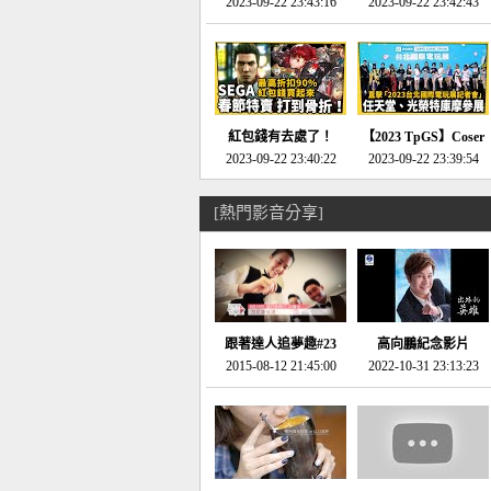
推的JRPG神作《神之
2023-09-22 23:43:16
命異次元 重製版》重
2023-09-22 23:42:43
天平》介紹！-電玩宅
回「石村號」的恐懼體
速配20230126
驗-電玩宅速配
20230125
紅包錢有去處了！
【2023 TpGS】Coser
SEGA春節特賣 超過85
2023-09-22 23:40:22
和Show Girl搶先看！
2023-09-22 23:39:54
款遊戲打到骨折-電玩
直擊展前記者會-電玩
宅速配20230119
宅速配20230118
[熱門影音分享]
跟著達人追夢趣#23
高向鵬紀念影片
promo-我想開間咖啡
2015-08-12 21:45:00
2022-10-31 23:13:23
館(謝佳凌)