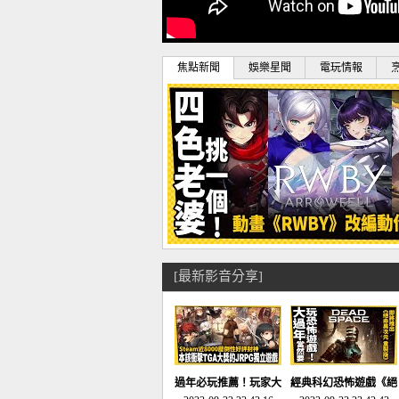
焦點新聞
娛樂星聞
電玩情報
[最新影音分享]
過年必玩推薦！玩家大
經典科幻恐怖遊戲《絕