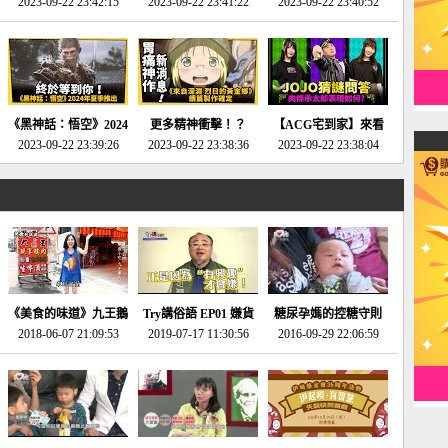
2023-09-22 23:42:15
場》將推出「重製
SE社全新IP開放世界
2023-09-22 23:41:22
選2023十大期待遊戲!
2023-09-22 23:40:52
版」!!!今年就能玩到!!-
動作角色扮演遊戲！-
第一名早就決定了，封
電玩宅速配20230124
電玩宅速配20230123
面圖直接雷你!-電玩宅
速配20230120
《黑神話：悟空》2024
更多精神衝擊！？
【ACG宅到家】來看
年夏季推出！確定不會
2023-09-22 23:39:26
《來自深淵 烈日的黃
2023-09-22 23:38:36
就抽周邊！《JOJO的
2023-09-22 23:38:04
延期齁？-電玩宅速配
金鄉》續篇動畫確定
奇妙冒險》問答大挑戰
20230117
│JOJO的奇妙冒險
《黃金之心》動畫十週
年特展 feat 蕎羽 、櫻
花
《美食的味道》九王鵝
Try講俗語 EP01 嫌貨
糖尿孕媽的控糖守則
2018-06-07 21:09:53
肉
2019-07-17 11:30:56
才是買貨人
2016-09-29 22:06:59