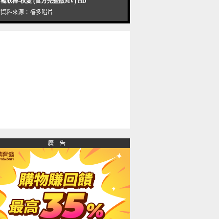
楊欣樺-秋愛 (官方完整版MV) HD
資料來源：
禧多唱片
廣 告