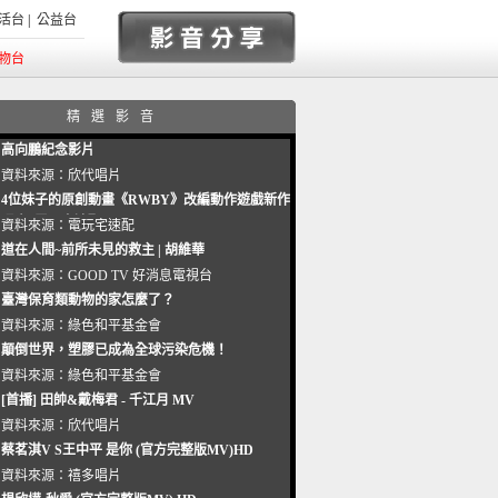
活台
|
公益台
物台
精選影音
高向鵬紀念影片
資料來源：
欣代唱片
4位妹子的原創動畫《RWBY》改編動作遊戲新作
曝光_電玩宅速配20221102
資料來源：
電玩宅速配
道在人間~前所未見的救主 | 胡維華
資料來源：
GOOD TV 好消息電視台
臺灣保育類動物的家怎麼了？
資料來源：
綠色和平基金會
顛倒世界，塑膠已成為全球污染危機！
資料來源：
綠色和平基金會
[首播] 田帥&戴梅君 - 千江月 MV
資料來源：
欣代唱片
蔡茗淇V S王中平 是你 (官方完整版MV)HD
資料來源：
禧多唱片