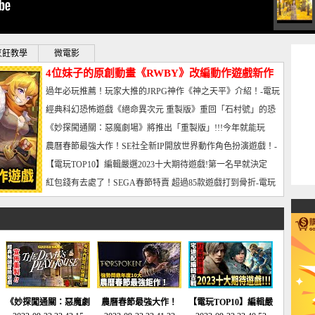
烹飪教學
微電影
4位妹子的原創動畫《RWBY》改編動作遊戲新作
曝光_電玩宅速配20221102
過年必玩推薦！玩家大推的JRPG神作《神之天平》介紹！-電玩
宅速配20230126
經典科幻恐怖遊戲《絕命異次元 重製版》重回「石村號」的恐
懼體驗-電玩宅速配20230125
《妙探闖通關：惡魔劇場》將推出「重製版」!!!今年就能玩
到!!-電玩宅速配20230124
農曆春節最強大作！SE社全新IP開放世界動作角色扮演遊戲！-
電玩宅速配20230123
【電玩TOP10】編輯嚴選2023十大期待遊戲!第一名早就決定
了，封面圖直接雷你!-電玩宅速配20230120
紅包錢有去處了！SEGA春節特賣 超過85款遊戲打到骨折-電玩
宅速配20230119
《妙探闖通關：惡魔劇
農曆春節最強大作！
【電玩TOP10】編輯嚴