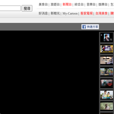
美食台
|
旅遊台
|
新聞台
|
綜合台
|
音樂台
|
娛樂台
|
生
好消息
|
新眼光
|
My-Cartoon
|
客家電視
|
台灣美食
|
購