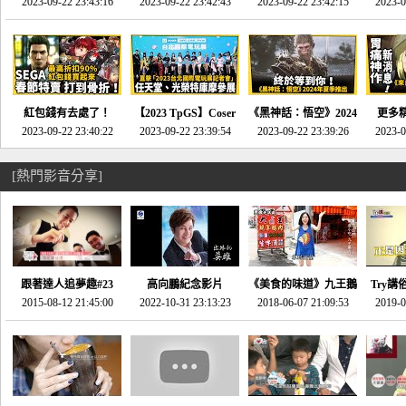
推的JRPG神作《神之
2023-09-22 23:43:16
命異次元 重製版》重
2023-09-22 23:42:43
2023-09-22 23:42:15
場》將推出「重製
SE社
2023-0
天平》介紹！-電玩宅
回「石村號」的恐懼體
版」!!!今年就能玩到!!-
動作角
速配20230126
驗-電玩宅速配
電玩宅速配20230124
電玩宅速
20230125
紅包錢有去處了！
【2023 TpGS】Coser
《黑神話：悟空》2024
更多
SEGA春節特賣 超過85
2023-09-22 23:40:22
和Show Girl搶先看！
2023-09-22 23:39:54
年夏季推出！確定不會
2023-09-22 23:39:26
《來自
2023-0
款遊戲打到骨折-電玩
直擊展前記者會-電玩
延期齁？-電玩宅速配
金鄉》
宅速配20230119
宅速配20230118
20230117
[熱門影音分享]
跟著達人追夢趣#23
高向鵬紀念影片
《美食的味道》九王鵝
Try講
promo-我想開間咖啡
2015-08-12 21:45:00
2022-10-31 23:13:23
2018-06-07 21:09:53
肉
2019-0
才
館(謝佳凌)