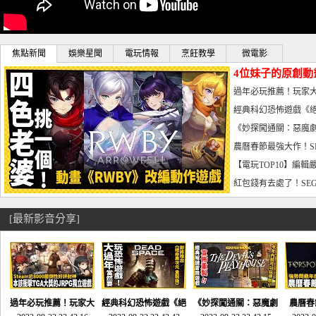
焦點新聞
娛樂星聞
電玩情報
烹飪教學
微電影
4位妹子的原創動
曝光_電玩宅速配20
過年必玩推薦！玩家大
宅速配20230126
經典科幻恐怖遊戲《絕
懼體驗-電玩宅速配2023
《妙探闖通關：惡魔劇
到!!-電玩宅速配202301
農曆春節最強大作！S
電玩宅速配20230123
【電玩TOP10】編輯
了，封面圖直接雷你!-電
紅包錢有去處了！SEG
宅速配20230119
[最新影音分享]
過年必玩推薦！玩家大
經典科幻恐怖遊戲《絕
《妙探闖通關：惡魔劇
農曆春