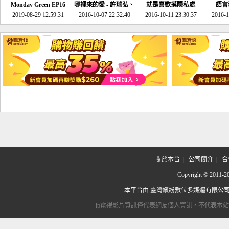
Monday Green EP16
哪裡來的愛 - 許瑞弘、
就是喜歡摸隱私處
語言
超意外~環保原來可以
2019-08-29 12:59:31
2016-10-07 22:32:40
李其芬
2016-10-11 23:30:37
2016-1
邊玩邊做！
關於本台
|
公司簡介
|
合
Copyright © 2
本平台由
臺灣繽紛數位多媒體有限公
ip電視影片資訊僅代表網友個人資訊，不代表本