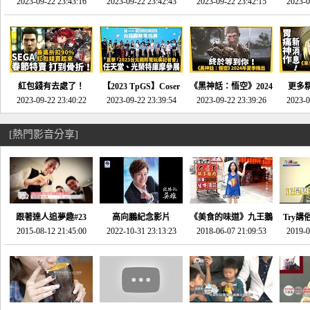
推的JRPG神作《神之
2023-09-22 23:43:16
命異次元 重製版》重
2023-09-22 23:42:43
2023-09-22 23:42:15
場》將推出「重製
SE社
2023-0
天平》介紹！-電玩宅
回「石村號」的恐懼體
版」!!!今年就能玩到!!-
動作角
速配20230126
驗-電玩宅速配
電玩宅速配20230124
電玩宅速
20230125
紅包錢有去處了！
【2023 TpGS】Coser
《黑神話：悟空》2024
更多
SEGA春節特賣 超過85
2023-09-22 23:40:22
和Show Girl搶先看！
2023-09-22 23:39:54
年夏季推出！確定不會
2023-09-22 23:39:26
《來自
2023-0
款遊戲打到骨折-電玩
直擊展前記者會-電玩
延期齁？-電玩宅速配
金鄉》
宅速配20230119
宅速配20230118
20230117
[熱門影音分享]
跟著達人追夢趣#23
高向鵬紀念影片
《美食的味道》九王鵝
Try講
promo-我想開間咖啡
2015-08-12 21:45:00
2022-10-31 23:13:23
2018-06-07 21:09:53
肉
2019-0
才
館(謝佳凌)