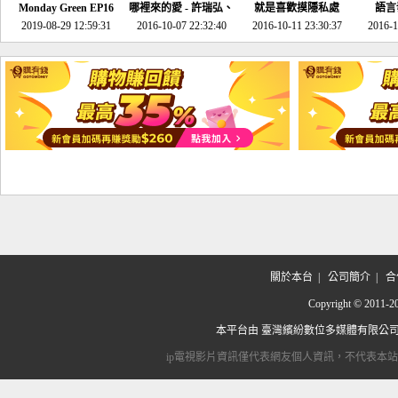
Monday Green EP16
哪裡來的愛 - 許瑞弘、
就是喜歡摸隱私處
語言
超意外~環保原來可以
2019-08-29 12:59:31
2016-10-07 22:32:40
李其芬
2016-10-11 23:30:37
2016-1
邊玩邊做！
關於本台
|
公司簡介
|
合
Copyright © 2
本平台由
臺灣繽紛數位多媒體有限公
ip電視影片資訊僅代表網友個人資訊，不代表本