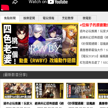
焦點新聞
娛樂星聞
電玩情報
烹飪教學
微電影
4位妹子的原創動
曝光_電玩宅速配20
過年必玩推薦！玩家大
宅速配20230126
經典科幻恐怖遊戲《絕
懼體驗-電玩宅速配2023
《妙探闖通關：惡魔劇
到!!-電玩宅速配202301
農曆春節最強大作！S
電玩宅速配20230123
【電玩TOP10】編輯
了，封面圖直接雷你!-電
紅包錢有去處了！SEG
宅速配20230119
[最新影音分享]
過年必玩推薦！玩家大
經典科幻恐怖遊戲《絕
《妙探闖通關：惡魔劇
農曆春