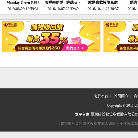
Monday Green EP16
哪裡來的愛 - 許瑞弘、
就是喜歡摸隱私處
語言
超意外~環保原來可以
2019-08-29 12:59:31
2016-10-07 22:32:40
李其芬
2016-10-11 23:30:37
2016-1
邊玩邊做！
關於本台
|
公司簡介
|
合
Copyright © 2
本平台由
臺灣繽紛數位多媒體有限公
ip電視影片資訊僅代表網友個人資訊，不代表本