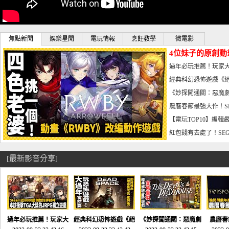
焦點新聞
娛樂星聞
電玩情報
烹飪教學
微電影
4位妹子的原創動
曝光_電玩宅速配20
過年必玩推薦！玩家大
宅速配20230126
經典科幻恐怖遊戲《絕
懼體驗-電玩宅速配2023
《妙探闖通關：惡魔劇
到!!-電玩宅速配202301
農曆春節最強大作！S
電玩宅速配20230123
【電玩TOP10】編輯
了，封面圖直接雷你!-電
紅包錢有去處了！SEG
宅速配20230119
[最新影音分享]
過年必玩推薦！玩家大
經典科幻恐怖遊戲《絕
《妙探闖通關：惡魔劇
農曆春