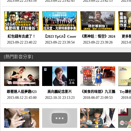
推的JRPG神作《神之
2023-09-22 23:43:16
命異次元 重製版》重
2023-09-22 23:42:43
2023-09-22 23:42:15
場》將推出「重製
SE社
2023-0
天平》介紹！-電玩宅
回「石村號」的恐懼體
版」!!!今年就能玩到!!-
動作角
速配20230126
驗-電玩宅速配
電玩宅速配20230124
電玩宅速
20230125
紅包錢有去處了！
【2023 TpGS】Coser
《黑神話：悟空》2024
更多
SEGA春節特賣 超過85
2023-09-22 23:40:22
和Show Girl搶先看！
2023-09-22 23:39:54
年夏季推出！確定不會
2023-09-22 23:39:26
《來自
2023-0
款遊戲打到骨折-電玩
直擊展前記者會-電玩
延期齁？-電玩宅速配
金鄉》
宅速配20230119
宅速配20230118
20230117
[熱門影音分享]
跟著達人追夢趣#23
高向鵬紀念影片
《美食的味道》九王鵝
Try講
promo-我想開間咖啡
2015-08-12 21:45:00
2022-10-31 23:13:23
2018-06-07 21:09:53
肉
2019-0
才
館(謝佳凌)