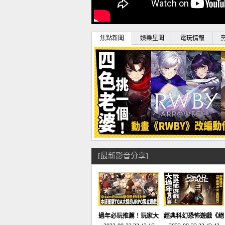
焦點新聞
娛樂星聞
電玩情報
[最新影音分享]
過年必玩推薦！玩家大
經典科幻恐怖遊戲《絕