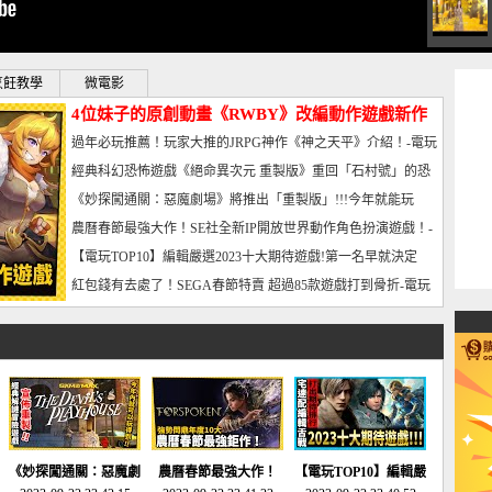
烹飪教學
微電影
4位妹子的原創動畫《RWBY》改編動作遊戲新作
曝光_電玩宅速配20221102
過年必玩推薦！玩家大推的JRPG神作《神之天平》介紹！-電玩
宅速配20230126
經典科幻恐怖遊戲《絕命異次元 重製版》重回「石村號」的恐
懼體驗-電玩宅速配20230125
《妙探闖通關：惡魔劇場》將推出「重製版」!!!今年就能玩
到!!-電玩宅速配20230124
農曆春節最強大作！SE社全新IP開放世界動作角色扮演遊戲！-
電玩宅速配20230123
【電玩TOP10】編輯嚴選2023十大期待遊戲!第一名早就決定
了，封面圖直接雷你!-電玩宅速配20230120
紅包錢有去處了！SEGA春節特賣 超過85款遊戲打到骨折-電玩
宅速配20230119
《妙探闖通關：惡魔劇
農曆春節最強大作！
【電玩TOP10】編輯嚴