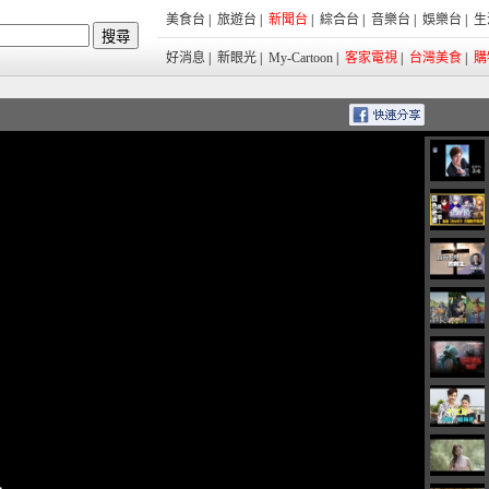
美食台
|
旅遊台
|
新聞台
|
綜合台
|
音樂台
|
娛樂台
|
生
好消息
|
新眼光
|
My-Cartoon
|
客家電視
|
台灣美食
|
購