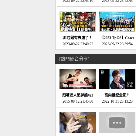
推的JRPG神作《神之
2023-09-22 23:43:16
命異次元 重製版》重
2023-09-22 23:42:43
天平》介紹！-電玩宅
回「石村號」的恐懼體
速配20230126
驗-電玩宅速配
20230125
紅包錢有去處了！
【2023 TpGS】Coser
SEGA春節特賣 超過85
2023-09-22 23:40:22
和Show Girl搶先看！
2023-09-22 23:39:54
款遊戲打到骨折-電玩
直擊展前記者會-電玩
宅速配20230119
宅速配20230118
[熱門影音分享]
跟著達人追夢趣#23
高向鵬紀念影片
promo-我想開間咖啡
2015-08-12 21:45:00
2022-10-31 23:13:23
館(謝佳凌)