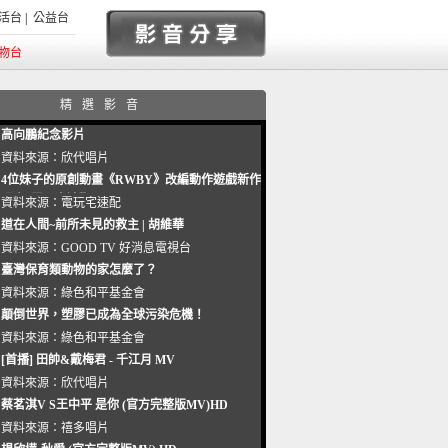
活台
|
公益台
物台
精選影音
高向鵬紀念影片
資料來源：
欣代唱片
4位妹子的原創動畫《RWBY》改編動作遊戲新作
曝光_電玩宅速配20221102
資料來源：
電玩宅速配
道在人間~前所未見的救主 | 胡維華
資料來源：
GOOD TV 好消息電視台
臺灣保育類動物的家怎麼了？
資料來源：
綠色和平基金會
顛倒世界，塑膠已成為全球污染危機！
資料來源：
綠色和平基金會
[首播] 田帥&戴梅君 - 千江月 MV
資料來源：
欣代唱片
蔡茗淇V S王中平 是你 (官方完整版MV)HD
資料來源：
禧多唱片