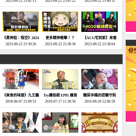
2023-09-22 23:42:15
場》將推出「重製
SE社全新IP開放世界
2023-09-22 23:41:22
選2023十大期待遊戲!
2023-09-22 23:40:52
版」!!!今年就能玩到!!-
動作角色扮演遊戲！-
第一名早就決定了，封
電玩宅速配20230124
電玩宅速配20230123
面圖直接雷你!-電玩宅
速配20230120
《黑神話：悟空》2024
更多精神衝擊！？
【ACG宅到家】來看
年夏季推出！確定不會
2023-09-22 23:39:26
《來自深淵 烈日的黃
2023-09-22 23:38:36
就抽周邊！《JOJO的
2023-09-22 23:38:04
延期齁？-電玩宅速配
金鄉》續篇動畫確定
奇妙冒險》問答大挑戰
20230117
│JOJO的奇妙冒險
《黃金之心》動畫十週
年特展 feat 蕎羽 、櫻
花
《美食的味道》九王鵝
Try講俗語 EP01 嫌貨
糖尿孕媽的控糖守則
2018-06-07 21:09:53
肉
2019-07-17 11:30:56
才是買貨人
2016-09-29 22:06:59