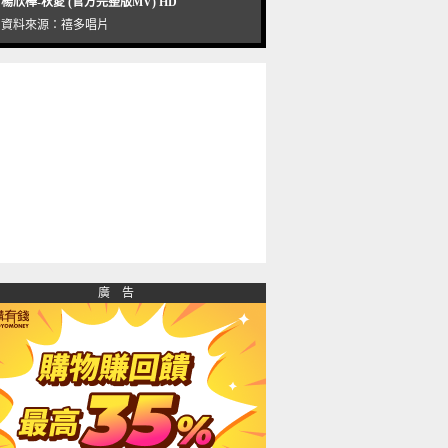
楊欣樺-秋愛 (官方完整版MV) HD
資料來源：
禧多唱片
廣 告