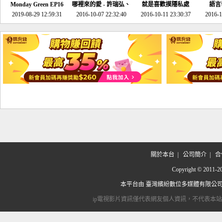
Monday Green EP16
哪裡來的愛 - 許瑞弘、
就是喜歡摸隱私處
語言
超意外~環保原來可以
2019-08-29 12:59:31
2016-10-07 22:32:40
李其芬
2016-10-11 23:30:37
2016-1
邊玩邊做！
關於本台
|
公司簡介
|
合
Copyright © 2
本平台由
臺灣繽紛數位多媒體有限公
ip電視影片資訊僅代表網友個人資訊，不代表本