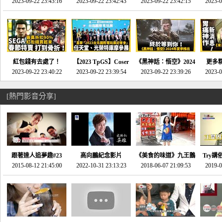
推的JRPG神作《神之
2023-09-22 23:43:16
命異次元 重製版》重
2023-09-22 23:42:43
2023-09-22 23:42:15
場》將推出「重製
SE社
2023-0
天平》介紹！-電玩宅
回「石村號」的恐懼體
版」!!!今年就能玩到!!-
動作角
速配20230126
驗-電玩宅速配
電玩宅速配20230124
電玩宅速
20230125
紅包錢有去處了！
【2023 TpGS】Coser
《黑神話：悟空》2024
更多
SEGA春節特賣 超過85
2023-09-22 23:40:22
和Show Girl搶先看！
2023-09-22 23:39:54
年夏季推出！確定不會
2023-09-22 23:39:26
《來自
2023-0
款遊戲打到骨折-電玩
直擊展前記者會-電玩
延期齁？-電玩宅速配
金鄉》
宅速配20230119
宅速配20230118
20230117
[熱門影音分享]
跟著達人追夢趣#23
高向鵬紀念影片
《美食的味道》九王鵝
Try講
promo-我想開間咖啡
2015-08-12 21:45:00
2022-10-31 23:13:23
2018-06-07 21:09:53
肉
2019-0
才
館(謝佳凌)