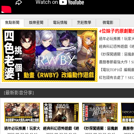
焦點新聞
娛樂星聞
電玩情報
烹飪教學
微電影
4位妹子的原創動
曝光_電玩宅速配20
過年必玩推薦！玩家大
宅速配20230126
經典科幻恐怖遊戲《絕
懼體驗-電玩宅速配2023
《妙探闖通關：惡魔劇
到!!-電玩宅速配202301
農曆春節最強大作！S
電玩宅速配20230123
【電玩TOP10】編輯
了，封面圖直接雷你!-電
紅包錢有去處了！SEG
宅速配20230119
[最新影音分享]
過年必玩推薦！玩家大
經典科幻恐怖遊戲《絕
《妙探闖通關：惡魔劇
農曆春