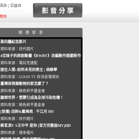
活台
|
公益台
物台
精選影音
高向鵬紀念影片
資料來源：
欣代唱片
4位妹子的原創動畫《RWBY》改編動作遊戲新作
曝光_電玩宅速配20221102
資料來源：
電玩宅速配
道在人間~前所未見的救主 | 胡維華
資料來源：
GOOD TV 好消息電視台
臺灣保育類動物的家怎麼了？
資料來源：
綠色和平基金會
顛倒世界，塑膠已成為全球污染危機！
資料來源：
綠色和平基金會
[首播] 田帥&戴梅君 - 千江月 MV
資料來源：
欣代唱片
蔡茗淇V S王中平 是你 (官方完整版MV)HD
資料來源：
禧多唱片