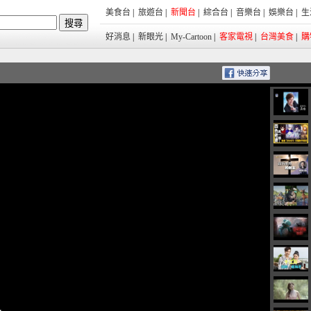
美食台
|
旅遊台
|
新聞台
|
綜合台
|
音樂台
|
娛樂台
|
生
好消息
|
新眼光
|
My-Cartoon
|
客家電視
|
台灣美食
|
購