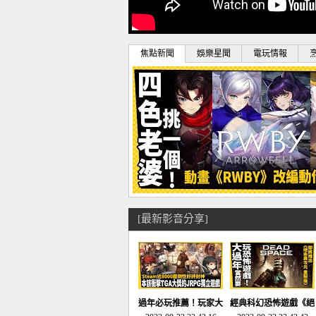
焦點新聞
娛樂星聞
電玩情報
[最新影音分享]
過年必玩推薦！玩家大
經典科幻恐怖遊戲《絕