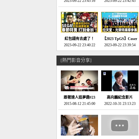
推的JRPG神作《神之
2023-09-22 23:43:16
命異次元 重製版》重
2023-09-22 23:42:43
天平》介紹！-電玩宅
回「石村號」的恐懼體
速配20230126
驗-電玩宅速配
20230125
紅包錢有去處了！
【2023 TpGS】Coser
SEGA春節特賣 超過85
2023-09-22 23:40:22
和Show Girl搶先看！
2023-09-22 23:39:54
款遊戲打到骨折-電玩
直擊展前記者會-電玩
宅速配20230119
宅速配20230118
[熱門影音分享]
跟著達人追夢趣#23
高向鵬紀念影片
promo-我想開間咖啡
2015-08-12 21:45:00
2022-10-31 23:13:23
館(謝佳凌)