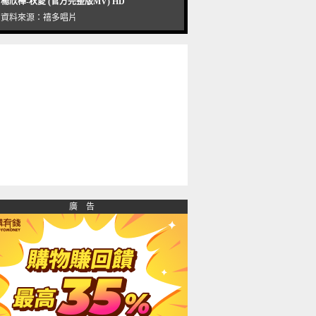
楊欣樺-秋愛 (官方完整版MV) HD
資料來源：
禧多唱片
廣 告