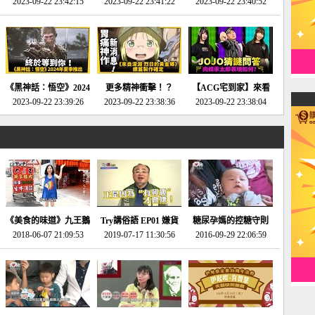
2023-09-22 23:42:15
場》將推出「重製
SE社全新IP開放世界
2023-09-22 23:41:22
選2023十大期待遊戲!
2023-09-22 23:40:52
版」!!!今年就能玩到!!-
動作角色扮演遊戲！-
第一名早就決定了，封
電玩宅速配20230124
電玩宅速配20230123
面圖直接雷你!-電玩宅
速配20230120
《黑神話：悟空》2024
更多精神衝擊！？
【ACG宅到家】來看
年夏季推出！確定不會
2023-09-22 23:39:26
《來自深淵 烈日的黃
2023-09-22 23:38:36
就抽周邊！《JOJO的
2023-09-22 23:38:04
延期齁？-電玩宅速配
金鄉》續篇動畫確定
奇妙冒險》問答大挑戰
20230117
│JOJO的奇妙冒險
《黃金之心》動畫十週
年特展 feat 蕎羽 、櫻
花
《美食的味道》九王鵝
Try講俗語 EP01 嫌貨
糖尿孕媽的控糖守則
2018-06-07 21:09:53
肉
2019-07-17 11:30:56
才是買貨人
2016-09-29 22:06:59