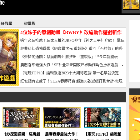
烹飪教學
微電影
4位妹子的原創動畫《RWBY》改編動作遊戲新作
曝光_電玩宅速配20221102
過年必玩推薦！玩家大推的JRPG神作《神之天平》介紹！-電玩
宅速配20230126
經典科幻恐怖遊戲《絕命異次元 重製版》重回「石村號」的恐
懼體驗-電玩宅速配20230125
《妙探闖通關：惡魔劇場》將推出「重製版」!!!今年就能玩
到!!-電玩宅速配20230124
農曆春節最強大作！SE社全新IP開放世界動作角色扮演遊戲！-
電玩宅速配20230123
【電玩TOP10】編輯嚴選2023十大期待遊戲!第一名早就決定
了，封面圖直接雷你!-電玩宅速配20230120
紅包錢有去處了！SEGA春節特賣 超過85款遊戲打到骨折-電玩
宅速配20230119
《妙探闖通關：惡魔劇
農曆春節最強大作！
【電玩TOP10】編輯嚴