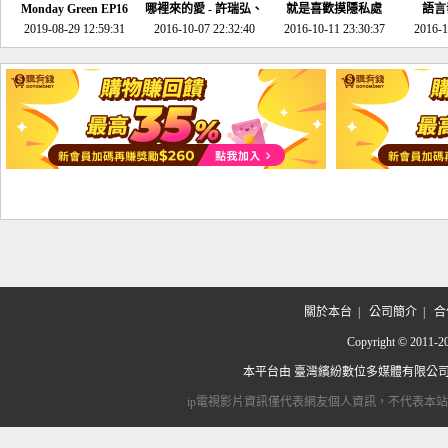
Monday Green EP16
哪裡來的愛 - 許瑞弘、
就是喜歡摸隱私處
語言
超意外~環保原來可以
2019-08-29 12:59:31
2016-10-07 22:32:40
李其芬
2016-10-11 23:30:37
2016-1
邊玩邊做！
關於本台
|
公司簡介
|
合
Copyright © 2
本平台由
臺灣繽紛數位多媒體有限公
ip電視影片資訊僅代表網友個人資訊，不代表本