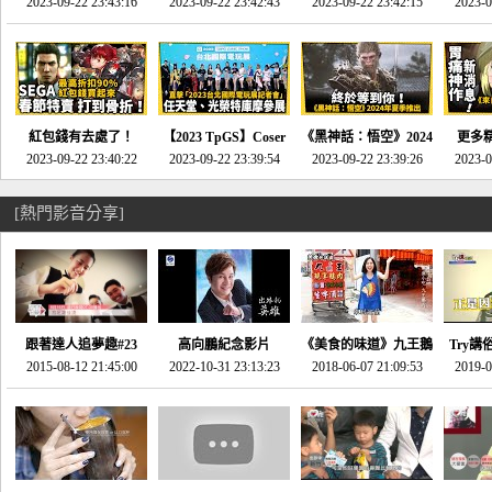
推的JRPG神作《神之
2023-09-22 23:43:16
命異次元 重製版》重
2023-09-22 23:42:43
2023-09-22 23:42:15
場》將推出「重製
SE社
2023-0
天平》介紹！-電玩宅
回「石村號」的恐懼體
版」!!!今年就能玩到!!-
動作角
速配20230126
驗-電玩宅速配
電玩宅速配20230124
電玩宅速
20230125
紅包錢有去處了！
【2023 TpGS】Coser
《黑神話：悟空》2024
更多
SEGA春節特賣 超過85
2023-09-22 23:40:22
和Show Girl搶先看！
2023-09-22 23:39:54
年夏季推出！確定不會
2023-09-22 23:39:26
《來自
2023-0
款遊戲打到骨折-電玩
直擊展前記者會-電玩
延期齁？-電玩宅速配
金鄉》
宅速配20230119
宅速配20230118
20230117
[熱門影音分享]
跟著達人追夢趣#23
高向鵬紀念影片
《美食的味道》九王鵝
Try講
promo-我想開間咖啡
2015-08-12 21:45:00
2022-10-31 23:13:23
2018-06-07 21:09:53
肉
2019-0
才
館(謝佳凌)