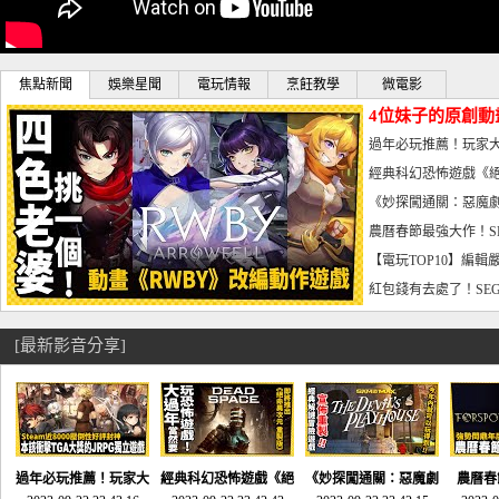
焦點新聞
娛樂星聞
電玩情報
烹飪教學
微電影
4位妹子的原創動
曝光_電玩宅速配20
過年必玩推薦！玩家大
宅速配20230126
經典科幻恐怖遊戲《絕
懼體驗-電玩宅速配2023
《妙探闖通關：惡魔劇
到!!-電玩宅速配202301
農曆春節最強大作！S
電玩宅速配20230123
【電玩TOP10】編輯
了，封面圖直接雷你!-電
紅包錢有去處了！SEG
宅速配20230119
[最新影音分享]
過年必玩推薦！玩家大
經典科幻恐怖遊戲《絕
《妙探闖通關：惡魔劇
農曆春