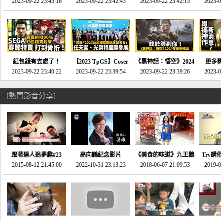
推的JRPG神作《神之
2023-09-22 23:43:16
命異次元 重製版》重
2023-09-22 23:42:43
2023-09-22 23:42:15
場》將推出「重製
SE社
2023-0
天平》介紹！-電玩宅
回「石村號」的恐懼體
版」!!!今年就能玩到!!-
動作角
速配20230126
驗-電玩宅速配
電玩宅速配20230124
電玩宅速
20230125
紅包錢有去處了！
【2023 TpGS】Coser
《黑神話：悟空》2024
更多
SEGA春節特賣 超過85
2023-09-22 23:40:22
和Show Girl搶先看！
2023-09-22 23:39:54
年夏季推出！確定不會
2023-09-22 23:39:26
《來自
2023-0
款遊戲打到骨折-電玩
直擊展前記者會-電玩
延期齁？-電玩宅速配
金鄉》
宅速配20230119
宅速配20230118
20230117
[熱門影音分享]
跟著達人追夢趣#23
高向鵬紀念影片
《美食的味道》九王鵝
Try講
promo-我想開間咖啡
2015-08-12 21:45:00
2022-10-31 23:13:23
2018-06-07 21:09:53
肉
2019-0
才
館(謝佳凌)