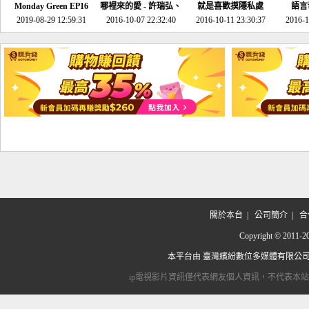
Monday Green EP16
哪裡來的愛 - 許瑞弘、
就是喜歡摸隱私處
語言
超意外~環保原來可以
2019-08-29 12:59:31
2016-10-07 22:32:40
李其芬
2016-10-11 23:30:37
2016-1
邊玩邊做！
關於本台
|
公司簡介
|
合
Copyright © 2
本平台由
臺灣繽紛數位多媒體有限公
ip電視影片資訊僅代表網友個人資訊，不代表本