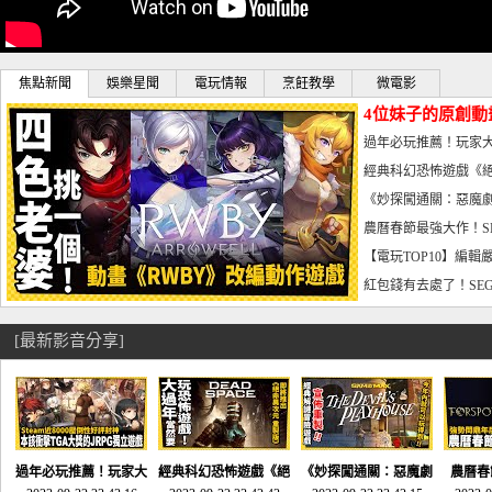
焦點新聞
娛樂星聞
電玩情報
烹飪教學
微電影
4位妹子的原創動
曝光_電玩宅速配20
過年必玩推薦！玩家大
宅速配20230126
經典科幻恐怖遊戲《絕
懼體驗-電玩宅速配2023
《妙探闖通關：惡魔劇
到!!-電玩宅速配202301
農曆春節最強大作！S
電玩宅速配20230123
【電玩TOP10】編輯
了，封面圖直接雷你!-電
紅包錢有去處了！SEG
宅速配20230119
[最新影音分享]
過年必玩推薦！玩家大
經典科幻恐怖遊戲《絕
《妙探闖通關：惡魔劇
農曆春