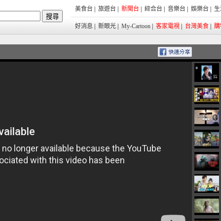
美食台
|
旅遊台
|
新聞台
|
綜合台
|
音樂台
|
娛樂台
|
生
好消息
|
新眼光
|
My-Cartoon
|
客家電視
|
台灣美食
|
購