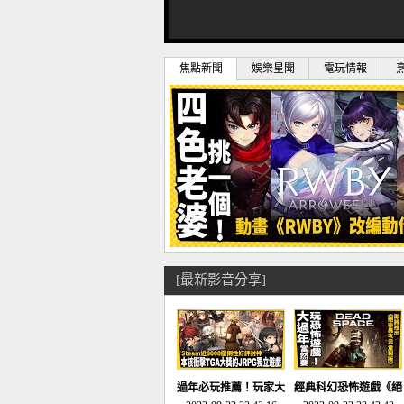
焦點新聞
娛樂星聞
電玩情報
[最新影音分享]
過年必玩推薦！玩家大
經典科幻恐怖遊戲《絕