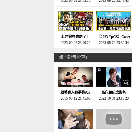
推的JRPG神作《神之
2023-09-22 23:43:16
命異次元 重製版》重
2023-09-22 23:42:43
天平》介紹！-電玩宅
回「石村號」的恐懼體
速配20230126
驗-電玩宅速配
20230125
紅包錢有去處了！
【2023 TpGS】Coser
SEGA春節特賣 超過85
2023-09-22 23:40:22
和Show Girl搶先看！
2023-09-22 23:39:54
款遊戲打到骨折-電玩
直擊展前記者會-電玩
宅速配20230119
宅速配20230118
[熱門影音分享]
跟著達人追夢趣#23
高向鵬紀念影片
promo-我想開間咖啡
2015-08-12 21:45:00
2022-10-31 23:13:23
館(謝佳凌)