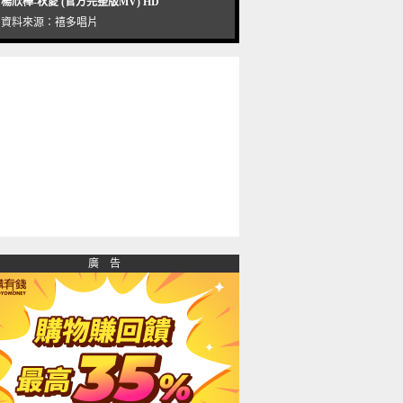
楊欣樺-秋愛 (官方完整版MV) HD
資料來源：
禧多唱片
廣 告