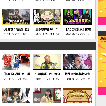
2023-09-22 23:42:15
場》將推出「重製
SE社全新IP開放世界
2023-09-22 23:41:22
選2023十大期待遊戲!
2023-09-22 23:40:52
版」!!!今年就能玩到!!-
動作角色扮演遊戲！-
第一名早就決定了，封
電玩宅速配20230124
電玩宅速配20230123
面圖直接雷你!-電玩宅
速配20230120
《黑神話：悟空》2024
更多精神衝擊！？
【ACG宅到家】來看
年夏季推出！確定不會
2023-09-22 23:39:26
《來自深淵 烈日的黃
2023-09-22 23:38:36
就抽周邊！《JOJO的
2023-09-22 23:38:04
延期齁？-電玩宅速配
金鄉》續篇動畫確定
奇妙冒險》問答大挑戰
20230117
│JOJO的奇妙冒險
《黃金之心》動畫十週
年特展 feat 蕎羽 、櫻
花
《美食的味道》九王鵝
Try講俗語 EP01 嫌貨
糖尿孕媽的控糖守則
2018-06-07 21:09:53
肉
2019-07-17 11:30:56
才是買貨人
2016-09-29 22:06:59