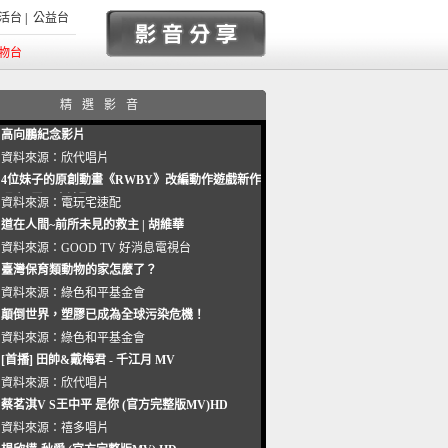
活台
|
公益台
物台
精選影音
高向鵬紀念影片
資料來源：
欣代唱片
4位妹子的原創動畫《RWBY》改編動作遊戲新作
曝光_電玩宅速配20221102
資料來源：
電玩宅速配
道在人間~前所未見的救主 | 胡維華
資料來源：
GOOD TV 好消息電視台
臺灣保育類動物的家怎麼了？
資料來源：
綠色和平基金會
顛倒世界，塑膠已成為全球污染危機！
資料來源：
綠色和平基金會
[首播] 田帥&戴梅君 - 千江月 MV
資料來源：
欣代唱片
蔡茗淇V S王中平 是你 (官方完整版MV)HD
資料來源：
禧多唱片