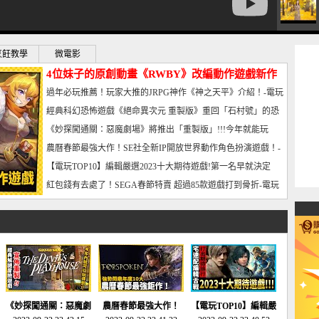
烹飪教學
微電影
4位妹子的原創動畫《RWBY》改編動作遊戲新作
曝光_電玩宅速配20221102
過年必玩推薦！玩家大推的JRPG神作《神之天平》介紹！-電玩
宅速配20230126
經典科幻恐怖遊戲《絕命異次元 重製版》重回「石村號」的恐
懼體驗-電玩宅速配20230125
《妙探闖通關：惡魔劇場》將推出「重製版」!!!今年就能玩
到!!-電玩宅速配20230124
農曆春節最強大作！SE社全新IP開放世界動作角色扮演遊戲！-
電玩宅速配20230123
【電玩TOP10】編輯嚴選2023十大期待遊戲!第一名早就決定
了，封面圖直接雷你!-電玩宅速配20230120
紅包錢有去處了！SEGA春節特賣 超過85款遊戲打到骨折-電玩
宅速配20230119
《妙探闖通關：惡魔劇
農曆春節最強大作！
【電玩TOP10】編輯嚴