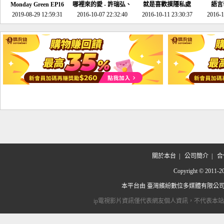
Monday Green EP16
哪裡來的愛 - 許瑞弘、
就是喜歡摸隱私處
語言
超意外~環保原來可以
2019-08-29 12:59:31
2016-10-07 22:32:40
李其芬
2016-10-11 23:30:37
2016-1
邊玩邊做！
關於本台
|
公司簡介
|
合
Copyright © 2
本平台由
臺灣繽紛數位多媒體有限公
ip電視影片資訊僅代表網友個人資訊，不代表本