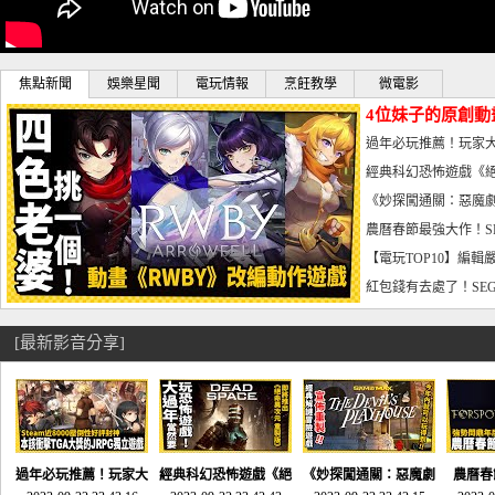
焦點新聞
娛樂星聞
電玩情報
烹飪教學
微電影
4位妹子的原創動
曝光_電玩宅速配20
過年必玩推薦！玩家大
宅速配20230126
經典科幻恐怖遊戲《絕
懼體驗-電玩宅速配2023
《妙探闖通關：惡魔劇
到!!-電玩宅速配202301
農曆春節最強大作！S
電玩宅速配20230123
【電玩TOP10】編輯
了，封面圖直接雷你!-電
紅包錢有去處了！SEG
宅速配20230119
[最新影音分享]
過年必玩推薦！玩家大
經典科幻恐怖遊戲《絕
《妙探闖通關：惡魔劇
農曆春