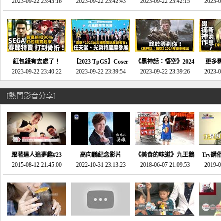
推的JRPG神作《神之
2023-09-22 23:43:16
命異次元 重製版》重
2023-09-22 23:42:43
2023-09-22 23:42:15
場》將推出「重製
SE社
2023-0
天平》介紹！-電玩宅
回「石村號」的恐懼體
版」!!!今年就能玩到!!-
動作角
速配20230126
驗-電玩宅速配
電玩宅速配20230124
電玩宅速
20230125
紅包錢有去處了！
【2023 TpGS】Coser
《黑神話：悟空》2024
更多
SEGA春節特賣 超過85
2023-09-22 23:40:22
和Show Girl搶先看！
2023-09-22 23:39:54
年夏季推出！確定不會
2023-09-22 23:39:26
《來自
2023-0
款遊戲打到骨折-電玩
直擊展前記者會-電玩
延期齁？-電玩宅速配
金鄉》
宅速配20230119
宅速配20230118
20230117
[熱門影音分享]
跟著達人追夢趣#23
高向鵬紀念影片
《美食的味道》九王鵝
Try講
promo-我想開間咖啡
2015-08-12 21:45:00
2022-10-31 23:13:23
2018-06-07 21:09:53
肉
2019-0
才
館(謝佳凌)