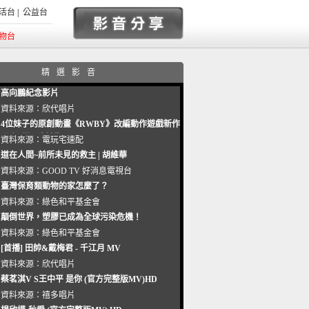
活台
|
公益台
物台
精選影音
高向鵬紀念影片
資料來源：
欣代唱片
4位妹子的原創動畫《RWBY》改編動作遊戲新作
曝光_電玩宅速配20221102
資料來源：
電玩宅速配
道在人間~前所未見的救主 | 胡維華
資料來源：
GOOD TV 好消息電視台
臺灣保育類動物的家怎麼了？
資料來源：
綠色和平基金會
顛倒世界，塑膠已成為全球污染危機！
資料來源：
綠色和平基金會
[首播] 田帥&戴梅君 - 千江月 MV
資料來源：
欣代唱片
蔡茗淇V S王中平 是你 (官方完整版MV)HD
資料來源：
禧多唱片