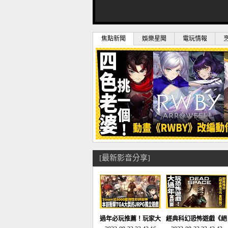
焦點新聞
娛樂星聞
電玩情報
[最新影音分享]
過年必玩推薦！玩家大
經典科幻恐怖遊戲《絕