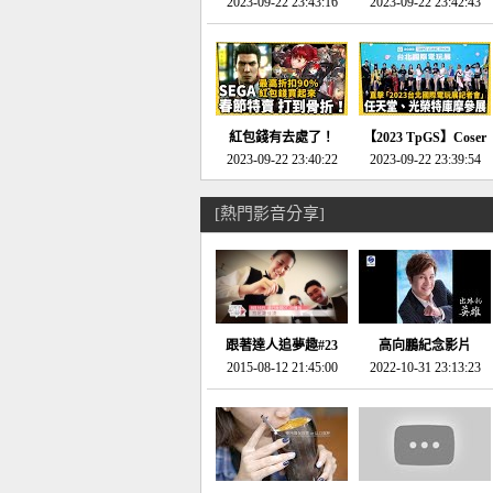
推的JRPG神作《神之
2023-09-22 23:43:16
命異次元 重製版》重
2023-09-22 23:42:43
天平》介紹！-電玩宅
回「石村號」的恐懼體
速配20230126
驗-電玩宅速配
20230125
紅包錢有去處了！
【2023 TpGS】Coser
SEGA春節特賣 超過85
2023-09-22 23:40:22
和Show Girl搶先看！
2023-09-22 23:39:54
款遊戲打到骨折-電玩
直擊展前記者會-電玩
宅速配20230119
宅速配20230118
[熱門影音分享]
跟著達人追夢趣#23
高向鵬紀念影片
promo-我想開間咖啡
2015-08-12 21:45:00
2022-10-31 23:13:23
館(謝佳凌)