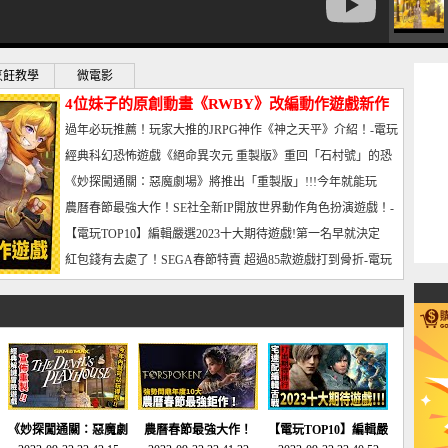
烹飪教學
微電影
4位妹子的原創動畫《RWBY》改編動作遊戲新作
曝光_電玩宅速配20221102
過年必玩推薦！玩家大推的JRPG神作《神之天平》介紹！-電玩
宅速配20230126
經典科幻恐怖遊戲《絕命異次元 重製版》重回「石村號」的恐
懼體驗-電玩宅速配20230125
《妙探闖通關：惡魔劇場》將推出「重製版」!!!今年就能玩
到!!-電玩宅速配20230124
農曆春節最強大作！SE社全新IP開放世界動作角色扮演遊戲！-
電玩宅速配20230123
【電玩TOP10】編輯嚴選2023十大期待遊戲!第一名早就決定
了，封面圖直接雷你!-電玩宅速配20230120
紅包錢有去處了！SEGA春節特賣 超過85款遊戲打到骨折-電玩
宅速配20230119
《妙探闖通關：惡魔劇
農曆春節最強大作！
【電玩TOP10】編輯嚴