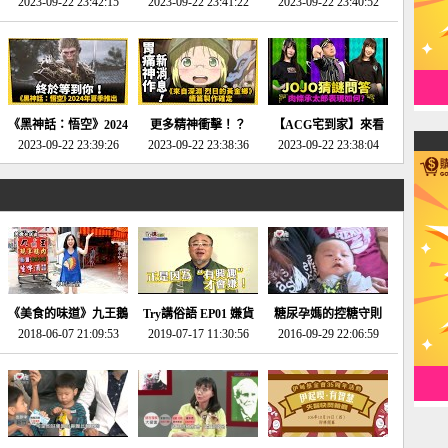
2023-09-22 23:42:15
場》將推出「重製
SE社全新IP開放世界
2023-09-22 23:41:22
選2023十大期待遊戲!
2023-09-22 23:40:52
版」!!!今年就能玩到!!-
動作角色扮演遊戲！-
第一名早就決定了，封
電玩宅速配20230124
電玩宅速配20230123
面圖直接雷你!-電玩宅
速配20230120
《黑神話：悟空》2024
更多精神衝擊！？
【ACG宅到家】來看
年夏季推出！確定不會
2023-09-22 23:39:26
《來自深淵 烈日的黃
2023-09-22 23:38:36
就抽周邊！《JOJO的
2023-09-22 23:38:04
延期齁？-電玩宅速配
金鄉》續篇動畫確定
奇妙冒險》問答大挑戰
20230117
│JOJO的奇妙冒險
《黃金之心》動畫十週
年特展 feat 蕎羽 、櫻
花
《美食的味道》九王鵝
Try講俗語 EP01 嫌貨
糖尿孕媽的控糖守則
2018-06-07 21:09:53
肉
2019-07-17 11:30:56
才是買貨人
2016-09-29 22:06:59