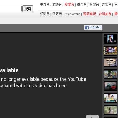
美食台
|
旅遊台
|
新聞台
|
綜合台
|
音樂台
|
娛樂台
|
生
好消息
|
新眼光
|
My-Cartoon
|
客家電視
|
台灣美食
|
購