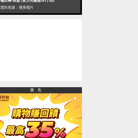
楊欣樺-秋愛 (官方完整版MV) HD
資料來源：
禧多唱片
廣 告