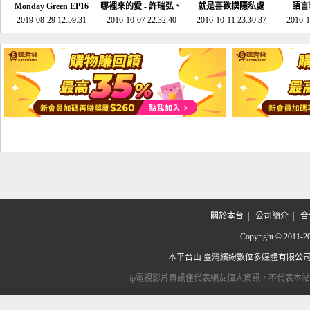
Monday Green EP16
哪裡來的愛 - 許瑞弘、
就是喜歡摸隱私處
語言
超意外~環保原來可以
2019-08-29 12:59:31
2016-10-07 22:32:40
李其芬
2016-10-11 23:30:37
2016-1
邊玩邊做！
關於本台
|
公司簡介
|
合
Copyright © 2
本平台由
臺灣繽紛數位多媒體有限公
ip電視影片資訊僅代表網友個人資訊，不代表本