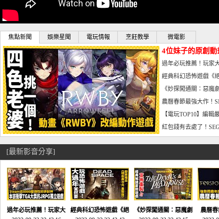
焦點新聞
娛樂星聞
電玩情報
烹飪教學
微電影
4位妹子的原創動
曝光_電玩宅速配20
過年必玩推薦！玩家大
宅速配20230126
經典科幻恐怖遊戲《絕
懼體驗-電玩宅速配2023
《妙探闖通關：惡魔劇
到!!-電玩宅速配202301
農曆春節最強大作！S
電玩宅速配20230123
【電玩TOP10】編輯
了，封面圖直接雷你!-電
紅包錢有去處了！SEG
宅速配20230119
[最新影音分享]
過年必玩推薦！玩家大
經典科幻恐怖遊戲《絕
《妙探闖通關：惡魔劇
農曆春