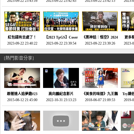
推的JRPG神作《神之
2023-09-22 23:43:16
命異次元 重製版》重
2023-09-22 23:42:43
2023-09-22 23:42:15
場》將推出「重製
SE社
2023-0
天平》介紹！-電玩宅
回「石村號」的恐懼體
版」!!!今年就能玩到!!-
動作角
速配20230126
驗-電玩宅速配
電玩宅速配20230124
電玩宅速
20230125
紅包錢有去處了！
【2023 TpGS】Coser
《黑神話：悟空》2024
更多
SEGA春節特賣 超過85
2023-09-22 23:40:22
和Show Girl搶先看！
2023-09-22 23:39:54
年夏季推出！確定不會
2023-09-22 23:39:26
《來自
2023-0
款遊戲打到骨折-電玩
直擊展前記者會-電玩
延期齁？-電玩宅速配
金鄉》
宅速配20230119
宅速配20230118
20230117
[熱門影音分享]
跟著達人追夢趣#23
高向鵬紀念影片
《美食的味道》九王鵝
Try講
promo-我想開間咖啡
2015-08-12 21:45:00
2022-10-31 23:13:23
2018-06-07 21:09:53
肉
2019-0
才
館(謝佳凌)