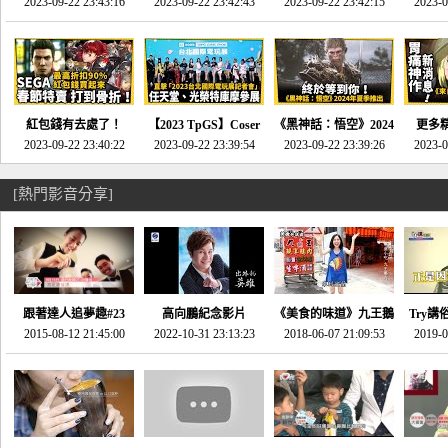
推的JRPG神作《神之
2023-09-22 23:43:16
命異次元 重製版》重
2023-09-22 23:42:43
2023-09-22 23:42:15
場》將推出「重製
SE社
2023-0
天平》介紹！-電玩宅
回「石村號」的恐懼體
版」!!!今年就能玩到!!-
動作角
速配20230126
驗-電玩宅速配
電玩宅速配20230124
電玩宅速
20230125
紅包錢有去處了！
【2023 TpGS】Coser
《黑神話：悟空》2024
更多
SEGA春節特賣 超過85
2023-09-22 23:40:22
和Show Girl搶先看！
2023-09-22 23:39:54
年夏季推出！確定不會
2023-09-22 23:39:26
《來自
2023-0
款遊戲打到骨折-電玩
直擊展前記者會-電玩
延期齁？-電玩宅速配
金鄉》
宅速配20230119
宅速配20230118
20230117
[熱門影音分享]
跟著達人追夢趣#23
高向鵬紀念影片
《美食的味道》九王鵝
Try講
promo-我想開間咖啡
2015-08-12 21:45:00
2022-10-31 23:13:23
2018-06-07 21:09:53
肉
2019-0
才
館(謝佳凌)