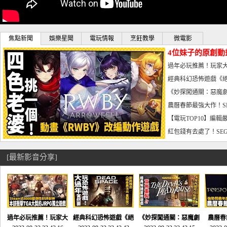
焦點新聞
娛樂星聞
電玩情報
烹飪教學
微電影
4位妹子的原創動
曝光_電玩宅速配20
過年必玩推薦！玩家大
宅速配20230126
經典科幻恐怖遊戲《絕
懼體驗-電玩宅速配2023
《妙探闖通關：惡魔劇
到!!-電玩宅速配202301
農曆春節最強大作！S
電玩宅速配20230123
【電玩TOP10】編輯
了，封面圖直接雷你!-電
紅包錢有去處了！SEG
宅速配20230119
[最新影音分享]
過年必玩推薦！玩家大
經典科幻恐怖遊戲《絕
《妙探闖通關：惡魔劇
農曆春