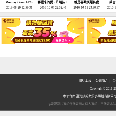
Monday Green EP16
哪裡來的愛 - 許瑞弘、
就是喜歡摸隱私處
語言
超意外~環保原來可以
2019-08-29 12:59:31
2016-10-07 22:32:40
李其芬
2016-10-11 23:30:37
2016-1
邊玩邊做！
關於本台
|
公司簡介
|
合
Copyright © 2
本平台由
臺灣繽紛數位多媒體有限公
ip電視影片資訊僅代表網友個人資訊，不代表本